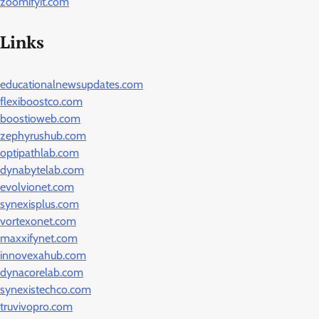
zoomifyit.com
Links
educationalnewsupdates.com
flexiboostco.com
boostioweb.com
zephyrushub.com
optipathlab.com
dynabytelab.com
evolvionet.com
synexisplus.com
vortexonet.com
maxxifynet.com
innovexahub.com
dynacorelab.com
synexistechco.com
truvivopro.com