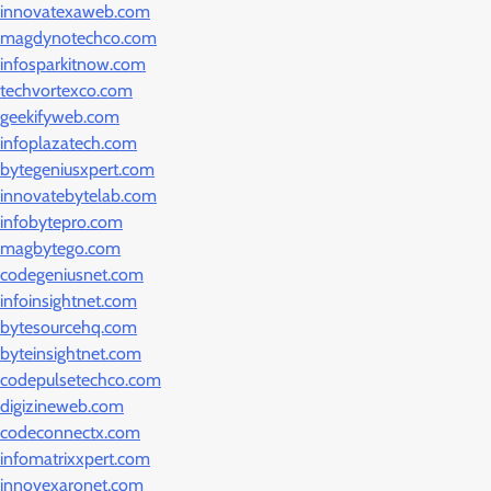
innovatexaweb.com
magdynotechco.com
infosparkitnow.com
techvortexco.com
geekifyweb.com
infoplazatech.com
bytegeniusxpert.com
innovatebytelab.com
infobytepro.com
magbytego.com
codegeniusnet.com
infoinsightnet.com
bytesourcehq.com
byteinsightnet.com
codepulsetechco.com
digizineweb.com
codeconnectx.com
infomatrixxpert.com
innovexaronet.com