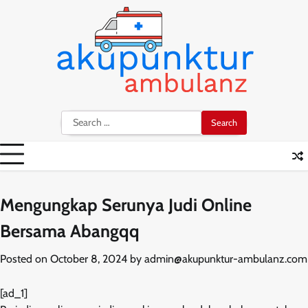
Skip
to
content
Search
for:
Mengungkap Serunya Judi Online
Bersama Abangqq
Posted on
October 8, 2024
by
admin@akupunktur-ambulanz.com
[ad_1]