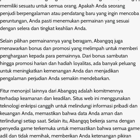
memiliki sesuatu untuk semua orang. Apakah Anda seorang
penjudi berpengalaman atau pendatang baru yang ingin mencoba
peruntungan, Anda pasti menemukan permainan yang sesuai
dengan selera dan tingkat keahlian Anda.
Selain pilihan permainannya yang beragam, Abangqq juga
menawarkan bonus dan promosi yang melimpah untuk memberi
penghargaan kepada para pemainnya. Dari bonus sambutan
hingga promosi harian dan hadiah loyalitas, ada banyak peluang
untuk meningkatkan kemenangan Anda dan menjadikan
pengalaman perjudian Anda semakin mendebarkan.
Fitur menonjol lainnya dari Abangqq adalah komitmennya
terhadap keamanan dan keadilan. Situs web ini menggunakan
teknologi enkripsi canggih untuk melindungi informasi pribadi dan
keuangan Anda, memastikan bahwa data Anda aman dan
terlindungi setiap saat. Selain itu, Abangqq bekerja sama dengan
penyedia game terkemuka untuk memastikan bahwa semua game
adil dan tidak memihak, memberikan Anda ketenangan pikiran