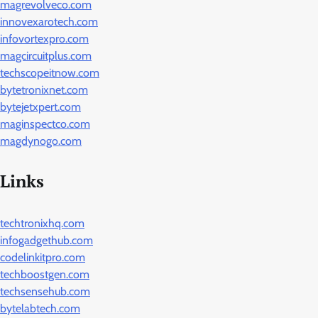
magrevolveco.com
innovexarotech.com
infovortexpro.com
magcircuitplus.com
techscopeitnow.com
bytetronixnet.com
bytejetxpert.com
maginspectco.com
magdynogo.com
Links
techtronixhq.com
infogadgethub.com
codelinkitpro.com
techboostgen.com
techsensehub.com
bytelabtech.com