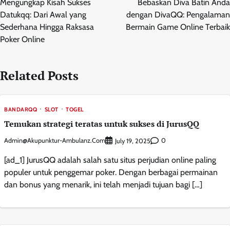
Mengungkap Kisah Sukses
Bebaskan Diva Batin Anda
Datukqq: Dari Awal yang
dengan DivaQQ: Pengalaman
Sederhana Hingga Raksasa
Bermain Game Online Terbaik
Poker Online
Related Posts
BANDARQQ
SLOT
TOGEL
Temukan strategi teratas untuk sukses di JurusQQ
Admin@akupunktur-Ambulanz.com
0
July 19, 2025
[ad_1] JurusQQ adalah salah satu situs perjudian online paling
populer untuk penggemar poker. Dengan berbagai permainan
dan bonus yang menarik, ini telah menjadi tujuan bagi […]