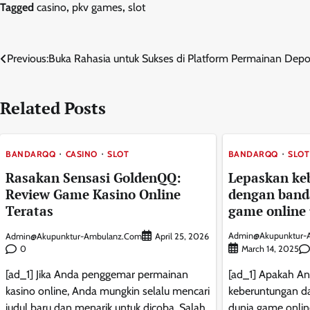
Tagged
casino
,
pkv games
,
slot
Post
Previous:
Buka Rahasia untuk Sukses di Platform Permainan De
navigation
Related Posts
BANDARQQ
CASINO
SLOT
BANDARQQ
SLOT
Rasakan Sensasi GoldenQQ:
Lepaskan ke
Review Game Kasino Online
dengan band
Teratas
game online
Admin@akupunktur-
Admin@akupunktur-Ambulanz.com
April 25, 2026
0
March 14, 2025
[ad_1] Jika Anda penggemar permainan
[ad_1] Apakah An
kasino online, Anda mungkin selalu mencari
keberuntungan da
judul baru dan menarik untuk dicoba. Salah
dunia game online?