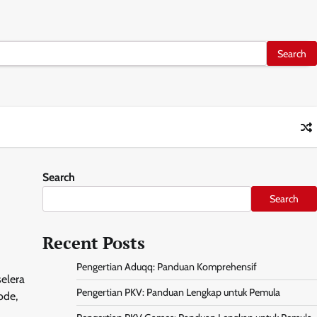
Search
Search
Recent Posts
Pengertian Aduqq: Panduan Komprehensif
selera
Pengertian PKV: Panduan Lengkap untuk Pemula
ode,