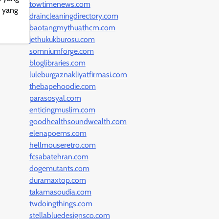
towtimenews.com
 yang
draincleaningdirectory.com
baotangmythuathcm.com
jethukukburosu.com
somniumforge.com
bloglibraries.com
luleburgaznakliyatfirmasi.com
thebapehoodie.com
parasosyal.com
enticingmuslim.com
goodhealthsoundwealth.com
elenapoems.com
hellmouseretro.com
fcsabatehran.com
dogemutants.com
duramaxtop.com
takamasoudia.com
twdoingthings.com
stellabluedesignsco.com