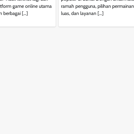
atform game online utama
ramah pengguna, pilihan permainan
 berbagai […]
luas, dan layanan […]