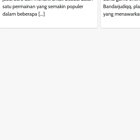
satu permainan yang semakin populer
Bandarjudiqq, pl
dalam beberapa […]
yang menawarkan