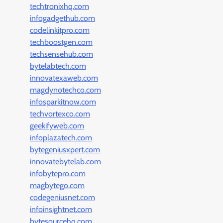
techtronixhq.com
infogadgethub.com
codelinkitpro.com
techboostgen.com
techsensehub.com
bytelabtech.com
innovatexaweb.com
magdynotechco.com
infosparkitnow.com
techvortexco.com
geekifyweb.com
infoplazatech.com
bytegeniusxpert.com
innovatebytelab.com
infobytepro.com
magbytego.com
codegeniusnet.com
infoinsightnet.com
bytesourcehq.com