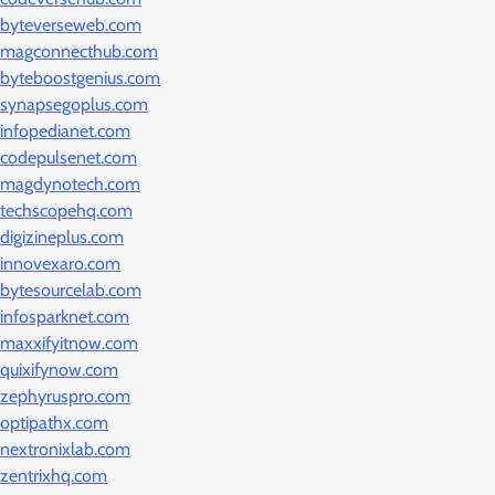
byteverseweb.com
magconnecthub.com
byteboostgenius.com
synapsegoplus.com
infopedianet.com
codepulsenet.com
magdynotech.com
techscopehq.com
digizineplus.com
innovexaro.com
bytesourcelab.com
infosparknet.com
maxxifyitnow.com
quixifynow.com
zephyruspro.com
optipathx.com
nextronixlab.com
zentrixhq.com