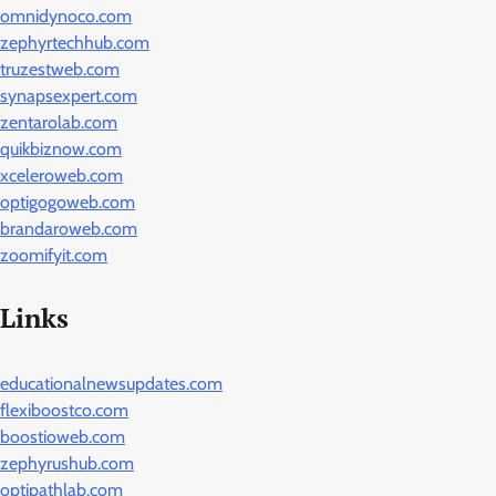
omnidynoco.com
zephyrtechhub.com
truzestweb.com
synapsexpert.com
zentarolab.com
quikbiznow.com
xceleroweb.com
optigogoweb.com
brandaroweb.com
zoomifyit.com
Links
educationalnewsupdates.com
flexiboostco.com
boostioweb.com
zephyrushub.com
optipathlab.com