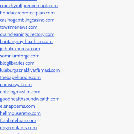
crunchyrollpremiumapk.com
hondacareprotectplan.com
casinogamblingcasino.com
towtimenews.com
draincleaningdirectory.com
baotangmythuathcm.com
jethukukburosu.com
somniumforge.com
bloglibraries.com
luleburgaznakliyatfirmasi.com
thebapehoodie.com
parasosyal.com
enticingmuslim.com
goodhealthsoundwealth.com
elenapoems.com
hellmouseretro.com
fcsabatehran.com
dogemutants.com