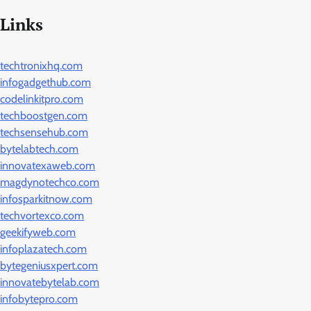
Links
techtronixhq.com
infogadgethub.com
codelinkitpro.com
techboostgen.com
techsensehub.com
bytelabtech.com
innovatexaweb.com
magdynotechco.com
infosparkitnow.com
techvortexco.com
geekifyweb.com
infoplazatech.com
bytegeniusxpert.com
innovatebytelab.com
infobytepro.com