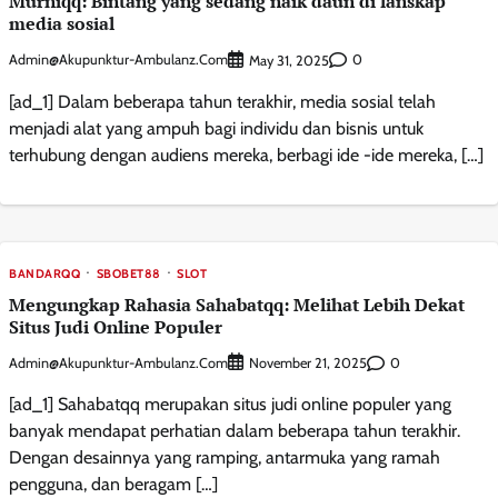
Murniqq: Bintang yang sedang naik daun di lanskap
media sosial
Admin@akupunktur-Ambulanz.com
0
May 31, 2025
[ad_1] Dalam beberapa tahun terakhir, media sosial telah
menjadi alat yang ampuh bagi individu dan bisnis untuk
terhubung dengan audiens mereka, berbagi ide -ide mereka, […]
BANDARQQ
SBOBET88
SLOT
Mengungkap Rahasia Sahabatqq: Melihat Lebih Dekat
Situs Judi Online Populer
Admin@akupunktur-Ambulanz.com
0
November 21, 2025
[ad_1] Sahabatqq merupakan situs judi online populer yang
banyak mendapat perhatian dalam beberapa tahun terakhir.
Dengan desainnya yang ramping, antarmuka yang ramah
pengguna, dan beragam […]