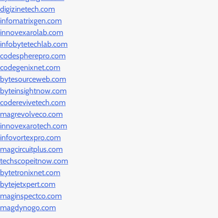
digizinetech.com
infomatrixgen.com
innovexarolab.com
infobytetechlab.com
codespherepro.com
codegenixnet.com
bytesourceweb.com
byteinsightnow.com
coderevivetech.com
magrevolveco.com
innovexarotech.com
infovortexpro.com
magcircuitplus.com
techscopeitnow.com
bytetronixnet.com
bytejetxpert.com
maginspectco.com
magdynogo.com