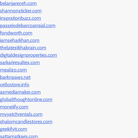
belanjareceh.com
shannonsticker.com
insprationbuzz.com
passeiodebarcoarraial.com
fondworth.com
iamseharkhan.com
thelatestkhabrain.com
digitaldesignproperties.com
sarkariresultex.com
mealizo.com
barknpaws.net
cellostore.info
asmediamaker.com
globalthoughtonline.com
moneiify.com
myyatchrentals.com
shalomcandlestores.com
geekifyit.com
sattamatkaes.com