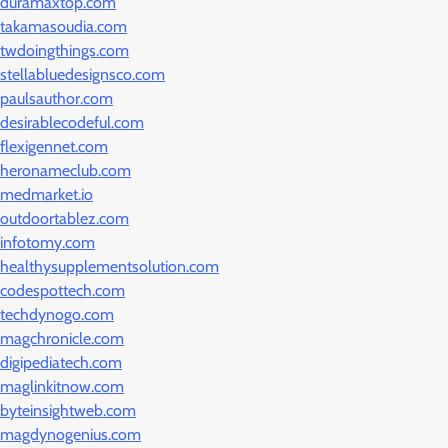
duramaxtop.com
takamasoudia.com
twdoingthings.com
stellabluedesignsco.com
paulsauthor.com
desirablecodeful.com
flexigennet.com
heronameclub.com
medmarket.io
outdoortablez.com
infotomy.com
healthysupplementsolution.com
codespottech.com
techdynogo.com
magchronicle.com
digipediatech.com
maglinkitnow.com
byteinsightweb.com
magdynogenius.com