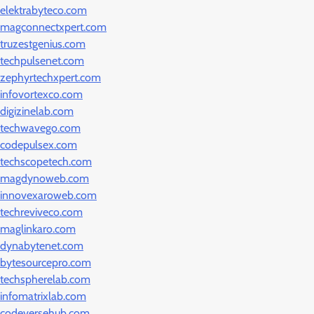
elektrabyteco.com
magconnectxpert.com
truzestgenius.com
techpulsenet.com
zephyrtechxpert.com
infovortexco.com
digizinelab.com
techwavego.com
codepulsex.com
techscopetech.com
magdynoweb.com
innovexaroweb.com
techreviveco.com
maglinkaro.com
dynabytenet.com
bytesourcepro.com
techspherelab.com
infomatrixlab.com
codeversehub.com