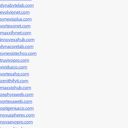
dynabytelab.com
evolvionet.com
synexisplus.com
vortexonet.com
maxxifynet.com
innovexahub.com
dynacorelab.com
synexistechco.com
truvivopro.com
vividusco.com
vortexahq.com
zenithifyit.com
maxxiohub.com
zephyraweb.com
vortexaweb.com
optigeniusco.com
novuspherex.com
novaevopro.com