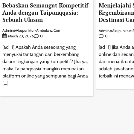
Bebaskan Semangat Kompetitif
Menjelajahi 
Anda dengan Taipanqqasia:
Kegembiraan
Sebuah Ulasan
Destinasi G
Admin@akupunktur-Ambulanz.com
Admin@akupunktur-
0
March 23, 2026
0
[ad_1] Apakah Anda seseorang yang
[ad_1] Jika Anda
menyukai tantangan dan berkembang
online dan sedan
dalam lingkungan yang kompetitif? Jika ya,
dan menarik untuk
maka Taipanqqasia mungkin merupakan
adalah jawabann
platform online yang sempurna bagi Anda
terbaik ini mena
[…]