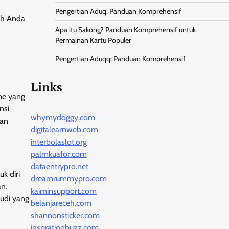
Pengertian Aduq: Panduan Komprehensif
ah Anda
Apa itu Sakong? Panduan Komprehensif untuk
Permainan Kartu Populer
Pengertian Aduqq: Panduan Komprehensif
Links
me yang
nsi
whymydoggy.com
nan
digitalearnweb.com
interbolaslot.org
palmkuafor.com
dataentrypro.net
k diri
dreamrummypro.com
n.
kaiminsupport.com
udi yang
belanjareceh.com
shannonsticker.com
insprationbuzz.com