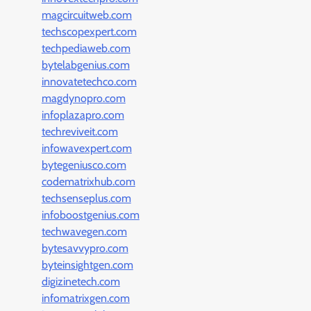
magcircuitweb.com
techscopexpert.com
techpediaweb.com
bytelabgenius.com
innovatetechco.com
magdynopro.com
infoplazapro.com
techreviveit.com
infowavexpert.com
bytegeniusco.com
codematrixhub.com
techsenseplus.com
infoboostgenius.com
techwavegen.com
bytesavvypro.com
byteinsightgen.com
digizinetech.com
infomatrixgen.com