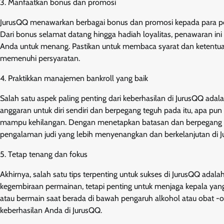
3. Manfaatkan bonus dan promosi
JurusQQ menawarkan berbagai bonus dan promosi kepada para pe
Dari bonus selamat datang hingga hadiah loyalitas, penawaran 
Anda untuk menang. Pastikan untuk membaca syarat dan ketentua
memenuhi persyaratan.
4. Praktikkan manajemen bankroll yang baik
Salah satu aspek paling penting dari keberhasilan di JurusQQ ada
anggaran untuk diri sendiri dan berpegang teguh pada itu, apa pun 
mampu kehilangan. Dengan menetapkan batasan dan berpegang 
pengalaman judi yang lebih menyenangkan dan berkelanjutan di 
5. Tetap tenang dan fokus
Akhirnya, salah satu tips terpenting untuk sukses di JurusQQ ada
kegembiraan permainan, tetapi penting untuk menjaga kepala yan
atau bermain saat berada di bawah pengaruh alkohol atau obat -
keberhasilan Anda di JurusQQ.