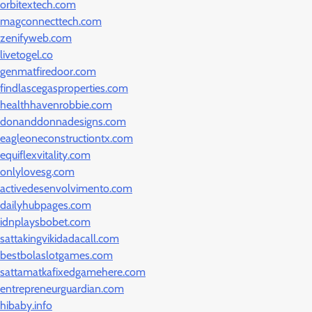
orbitextech.com
magconnecttech.com
zenifyweb.com
livetogel.co
genmatfiredoor.com
findlascegasproperties.com
healthhavenrobbie.com
donanddonnadesigns.com
eagleoneconstructiontx.com
equiflexvitality.com
onlylovesg.com
activedesenvolvimento.com
dailyhubpages.com
idnplaysbobet.com
sattakingvikidadacall.com
bestbolaslotgames.com
sattamatkafixedgamehere.com
entrepreneurguardian.com
hibaby.info