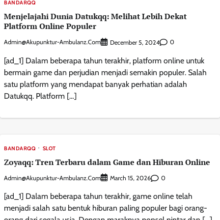
BANDARQQ
Menjelajahi Dunia Datukqq: Melihat Lebih Dekat
Platform Online Populer
Admin@akupunktur-Ambulanz.com
0
December 5, 2024
[ad_1] Dalam beberapa tahun terakhir, platform online untuk
bermain game dan perjudian menjadi semakin populer. Salah
satu platform yang mendapat banyak perhatian adalah
Datukqq. Platform […]
BANDARQQ
SLOT
Zoyaqq: Tren Terbaru dalam Game dan Hiburan Online
Admin@akupunktur-Ambulanz.com
0
March 15, 2026
[ad_1] Dalam beberapa tahun terakhir, game online telah
menjadi salah satu bentuk hiburan paling populer bagi orang-
orang dari segala usia. Dengan maraknya ponsel pintar dan […]