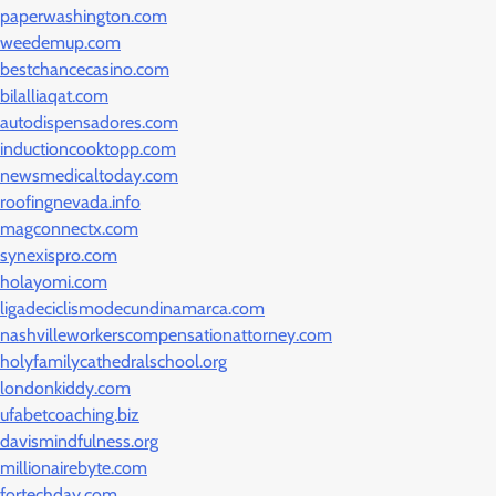
paperwashington.com
weedemup.com
bestchancecasino.com
bilalliaqat.com
autodispensadores.com
inductioncooktopp.com
newsmedicaltoday.com
roofingnevada.info
magconnectx.com
synexispro.com
holayomi.com
ligadeciclismodecundinamarca.com
nashvilleworkerscompensationattorney.com
holyfamilycathedralschool.org
londonkiddy.com
ufabetcoaching.biz
davismindfulness.org
millionairebyte.com
fortechday.com