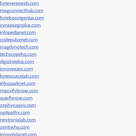
byteverseweb.com
magconnecthub.com
byteboostgenius.com
synapsegoplus.com
infopedianet.com
codepulsenet.com
magdynotech.com
techscopehq.com
digizineplus.com
innovexaro.com
bytesourcelab.com
infosparknet.com
maxxifyitnow.com
quixifynow.com
zephyruspro.com
optipathx.com
nextronixlab.com
zentrixhq.com
innovestanet.com