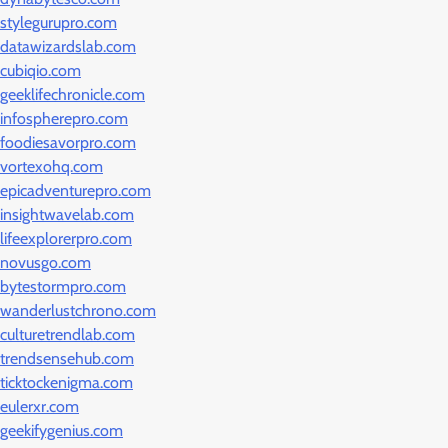
stylegurupro.com
datawizardslab.com
cubiqio.com
geeklifechronicle.com
infospherepro.com
foodiesavorpro.com
vortexohq.com
epicadventurepro.com
insightwavelab.com
lifeexplorerpro.com
novusgo.com
bytestormpro.com
wanderlustchrono.com
culturetrendlab.com
trendsensehub.com
ticktockenigma.com
eulerxr.com
geekifygenius.com