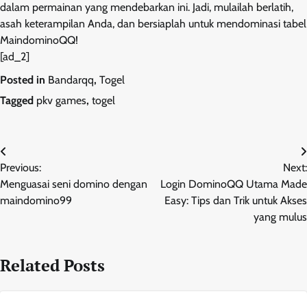
dalam permainan yang mendebarkan ini. Jadi, mulailah berlatih,
asah keterampilan Anda, dan bersiaplah untuk mendominasi tabel
MaindominoQQ!
[ad_2]
Posted in
Bandarqq
,
Togel
Tagged
pkv games
,
togel
Post
Previous:
Next:
navigation
Menguasai seni domino dengan
Login DominoQQ Utama Made
maindomino99
Easy: Tips dan Trik untuk Akses
yang mulus
Related Posts