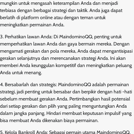
mungkin untuk mengasah keterampilan Anda dan menjadi
terbiasa dengan berbagai strategi dan taktik. Anda juga dapat
berlatih di platform online atau dengan teman untuk
meningkatkan permainan Anda.
3. Perhatikan lawan Anda: Di MaindominoQQ, penting untuk
memperhatikan lawan Anda dan gaya bermain mereka. Dengan
mengamati gerakan dan pola mereka, Anda dapat mengantisipasi
gerakan selanjutnya dan merencanakan strategi Anda. Ini akan
memberi Anda keunggulan kompetitif dan meningkatkan peluang
Anda untuk menang.
4. Bersabarlah dan strategis: MaindominoQQ adalah permainan
strategi, jadi penting untuk bersabar dan berpikir dengan hati -hati
sebelum membuat gerakan Anda. Pertimbangkan hasil potensial
dari setiap gerakan dan pilih yang paling menguntungkan Anda
dalam jangka panjang. Hindari membuat keputusan impulsif yang
bisa membuat Anda dikenakan biaya permainan.
5. Kelola Bankroll Anda: Sebagai pemain utama MaindominoQQ,