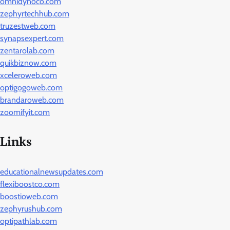
omnidynoco.com
zephyrtechhub.com
truzestweb.com
synapsexpert.com
zentarolab.com
quikbiznow.com
xceleroweb.com
optigogoweb.com
brandaroweb.com
zoomifyit.com
Links
educationalnewsupdates.com
flexiboostco.com
boostioweb.com
zephyrushub.com
optipathlab.com