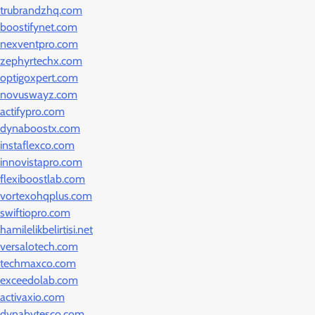
trubrandzhq.com
boostifynet.com
nexventpro.com
zephyrtechx.com
optigoxpert.com
novuswayz.com
actifypro.com
dynaboostx.com
instaflexco.com
innovistapro.com
flexiboostlab.com
vortexohqplus.com
swiftiopro.com
hamilelikbelirtisi.net
versalotech.com
techmaxco.com
exceedolab.com
activaxio.com
dynabytesco.com