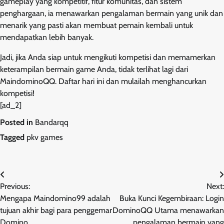
gameplay yang kompetitif, fitur komunitas, dan sistem
penghargaan, ia menawarkan pengalaman bermain yang unik dan
menarik yang pasti akan membuat pemain kembali untuk
mendapatkan lebih banyak.
Jadi, jika Anda siap untuk mengikuti kompetisi dan memamerkan
keterampilan bermain game Anda, tidak terlihat lagi dari
MaindominoQQ. Daftar hari ini dan mulailah menghancurkan
kompetisi!
[ad_2]
Posted in
Bandarqq
Tagged
pkv games
Post
Previous:
Next:
navigation
Mengapa Maindomino99 adalah
Buka Kunci Kegembiraan: Login
tujuan akhir bagi para penggemar
DominoQQ Utama menawarkan
Domino
pengalaman bermain yang