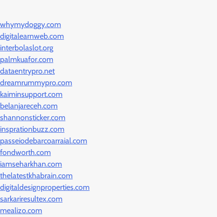
whymydoggy.com
digitalearnweb.com
interbolaslot.org
palmkuafor.com
dataentrypro.net
dreamrummypro.com
kaiminsupport.com
belanjareceh.com
shannonsticker.com
insprationbuzz.com
passeiodebarcoarraial.com
fondworth.com
iamseharkhan.com
thelatestkhabrain.com
digitaldesignproperties.com
sarkariresultex.com
mealizo.com