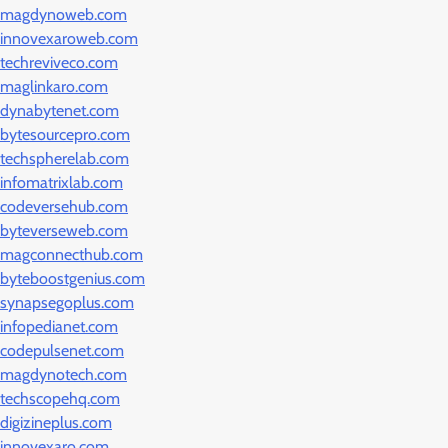
magdynoweb.com
innovexaroweb.com
techreviveco.com
maglinkaro.com
dynabytenet.com
bytesourcepro.com
techspherelab.com
infomatrixlab.com
codeversehub.com
byteverseweb.com
magconnecthub.com
byteboostgenius.com
synapsegoplus.com
infopedianet.com
codepulsenet.com
magdynotech.com
techscopehq.com
digizineplus.com
innovexaro.com