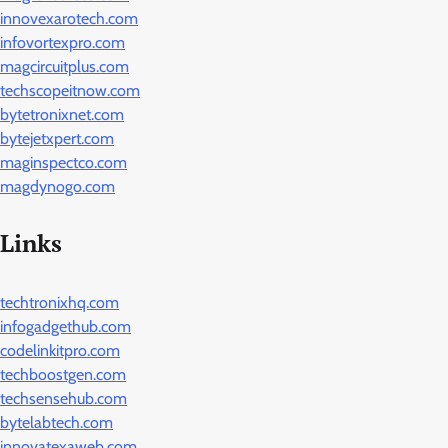
innovexarotech.com
infovortexpro.com
magcircuitplus.com
techscopeitnow.com
bytetronixnet.com
bytejetxpert.com
maginspectco.com
magdynogo.com
Links
techtronixhq.com
infogadgethub.com
codelinkitpro.com
techboostgen.com
techsensehub.com
bytelabtech.com
innovatexaweb.com