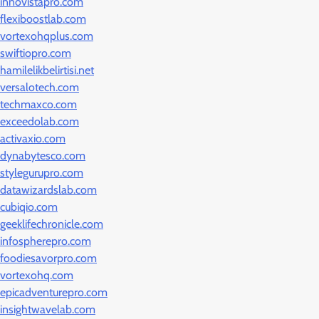
innovistapro.com
flexiboostlab.com
vortexohqplus.com
swiftiopro.com
hamilelikbelirtisi.net
versalotech.com
techmaxco.com
exceedolab.com
activaxio.com
dynabytesco.com
stylegurupro.com
datawizardslab.com
cubiqio.com
geeklifechronicle.com
infospherepro.com
foodiesavorpro.com
vortexohq.com
epicadventurepro.com
insightwavelab.com