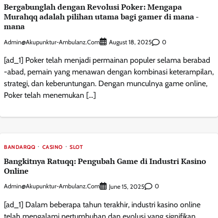
Bergabunglah dengan Revolusi Poker: Mengapa
Murahqq adalah pilihan utama bagi gamer di mana -
mana
Admin@akupunktur-Ambulanz.com
0
August 18, 2025
[ad_1] Poker telah menjadi permainan populer selama berabad
-abad, pemain yang menawan dengan kombinasi keterampilan,
strategi, dan keberuntungan. Dengan munculnya game online,
Poker telah menemukan […]
BANDARQQ
CASINO
SLOT
Bangkitnya Ratuqq: Pengubah Game di Industri Kasino
Online
Admin@akupunktur-Ambulanz.com
0
June 15, 2025
[ad_1] Dalam beberapa tahun terakhir, industri kasino online
telah mengalami pertumbuhan dan evolusi yang signifikan,