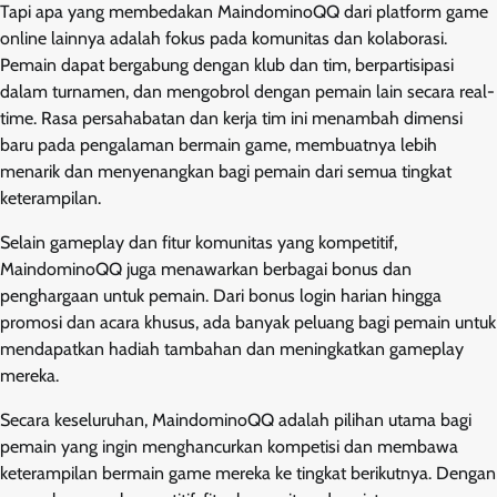
Tapi apa yang membedakan MaindominoQQ dari platform game
online lainnya adalah fokus pada komunitas dan kolaborasi.
Pemain dapat bergabung dengan klub dan tim, berpartisipasi
dalam turnamen, dan mengobrol dengan pemain lain secara real-
time. Rasa persahabatan dan kerja tim ini menambah dimensi
baru pada pengalaman bermain game, membuatnya lebih
menarik dan menyenangkan bagi pemain dari semua tingkat
keterampilan.
Selain gameplay dan fitur komunitas yang kompetitif,
MaindominoQQ juga menawarkan berbagai bonus dan
penghargaan untuk pemain. Dari bonus login harian hingga
promosi dan acara khusus, ada banyak peluang bagi pemain untuk
mendapatkan hadiah tambahan dan meningkatkan gameplay
mereka.
Secara keseluruhan, MaindominoQQ adalah pilihan utama bagi
pemain yang ingin menghancurkan kompetisi dan membawa
keterampilan bermain game mereka ke tingkat berikutnya. Dengan