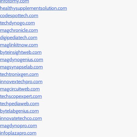
infotomy.com
healthysupplementsolution.com
codespottech.com
techdynogo.com
magchronicle.com
digipediatech.com
maglinkitnow.com
byteinsightweb.com
magdynogenius.com
magsynapselab.com
techtronixgen.com
innovextechpro.com
magcircuitweb.com
techscopexpert.com
techpediaweb.com
bytelabgenius.com
innovatetechco.com
magdynopro.com
infoplazapro.com