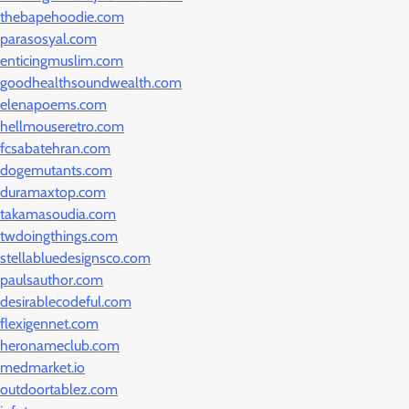
thebapehoodie.com
parasosyal.com
enticingmuslim.com
goodhealthsoundwealth.com
elenapoems.com
hellmouseretro.com
fcsabatehran.com
dogemutants.com
duramaxtop.com
takamasoudia.com
twdoingthings.com
stellabluedesignsco.com
paulsauthor.com
desirablecodeful.com
flexigennet.com
heronameclub.com
medmarket.io
outdoortablez.com