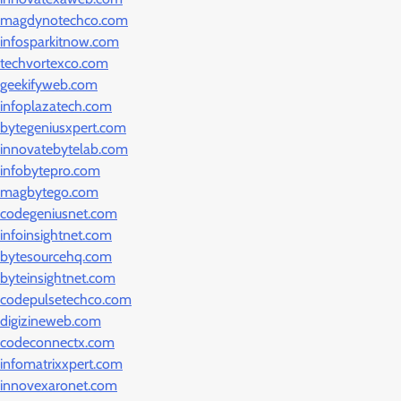
magdynotechco.com
infosparkitnow.com
techvortexco.com
geekifyweb.com
infoplazatech.com
bytegeniusxpert.com
innovatebytelab.com
infobytepro.com
magbytego.com
codegeniusnet.com
infoinsightnet.com
bytesourcehq.com
byteinsightnet.com
codepulsetechco.com
digizineweb.com
codeconnectx.com
infomatrixxpert.com
innovexaronet.com