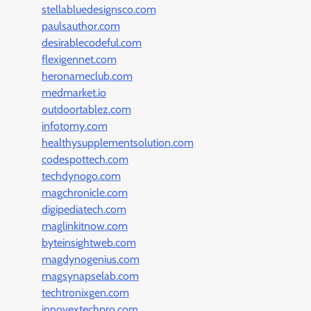
stellabluedesignsco.com
paulsauthor.com
desirablecodeful.com
flexigennet.com
heronameclub.com
medmarket.io
outdoortablez.com
infotomy.com
healthysupplementsolution.com
codespottech.com
techdynogo.com
magchronicle.com
digipediatech.com
maglinkitnow.com
byteinsightweb.com
magdynogenius.com
magsynapselab.com
techtronixgen.com
innovextechpro.com