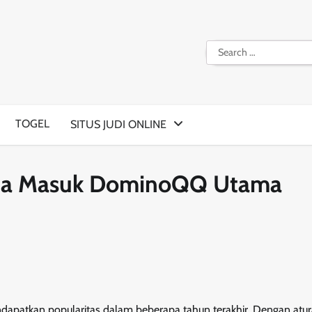
Search
for:
TOGEL
SITUS JUDI ONLINE
asia Masuk DominoQQ Utama
apatkan popularitas dalam beberapa tahun terakhir. Dengan atu