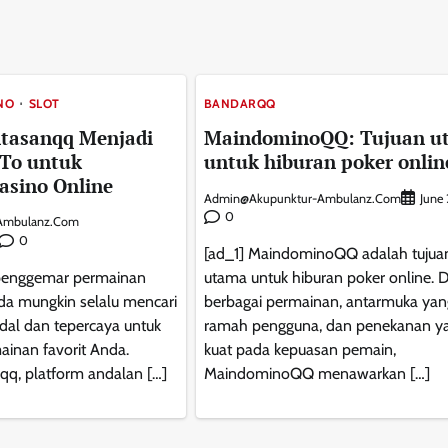
NO
SLOT
BANDARQQ
tasanqq Menjadi
MaindominoQQ: Tujuan u
-To untuk
untuk hiburan poker onlin
asino Online
Admin@akupunktur-Ambulanz.com
June
0
Ambulanz.com
0
[ad_1] MaindominoQQ adalah tujua
 penggemar permainan
utama untuk hiburan poker online.
nda mungkin selalu mencari
berbagai permainan, antarmuka yan
dal dan tepercaya untuk
ramah pengguna, dan penekanan y
inan favorit Anda.
kuat pada kepuasan pemain,
nqq, platform andalan […]
MaindominoQQ menawarkan […]