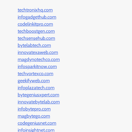
techtronixhq.com
infogadgethub.com
codelinkitpro.com
techboostgen.com
techsensehub.com
bytelabtech.com
innovatexaweb.com
magdynotechco.com
infosparkitnow.com
techvortexco.com
geekifyweb.com
infoplazatech.com
bytegeniusxpert.com
innovatebytelab.com
infobytepro.com
magbytego.com
codegeniusnet.com
infoinsightnet.com