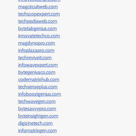
magcircuitweb.com
techscopexpert.com
techpediaweb.com
bytelabgenius.com
innovatetechco.com
magdynopro.com
infoplazapro.com
techreviveit.com
infowavexpert.com
bytegeniusco.com
codematrixhub.com
techsenseplus.com
infoboostgenius.com
techwavegen.com
bytesavvypro.com
byteinsightgen.com
digizinetech.com
infomatrixgen.com