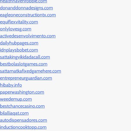
healthhavenrobbie.com
donanddonnadesigns.com
eagleoneconstructiontx.com
equiflexvitality.com
onlylovesg.com
activedesenvolvimento.com
dailyhubpages.com
idnplaysbobet.com
sattakingvikidadacall.com
bestbolaslotgames.com
sattamatkafixedgamehere.com
entrepreneurguardian.com
hibaby.info
paperwashington.com
weedemup.com
bestchancecasino.com
bilalliaqat.com
autodispensadores.com
inductioncooktopp.com