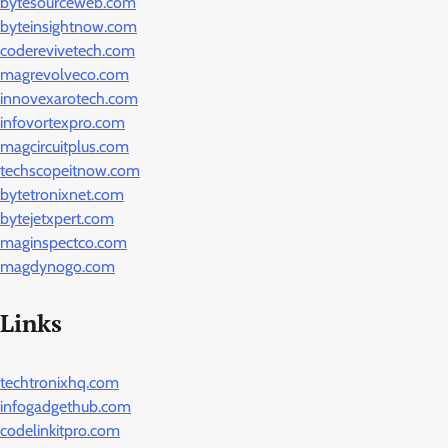
bytesourceweb.com
byteinsightnow.com
coderevivetech.com
magrevolveco.com
innovexarotech.com
infovortexpro.com
magcircuitplus.com
techscopeitnow.com
bytetronixnet.com
bytejetxpert.com
maginspectco.com
magdynogo.com
Links
techtronixhq.com
infogadgethub.com
codelinkitpro.com