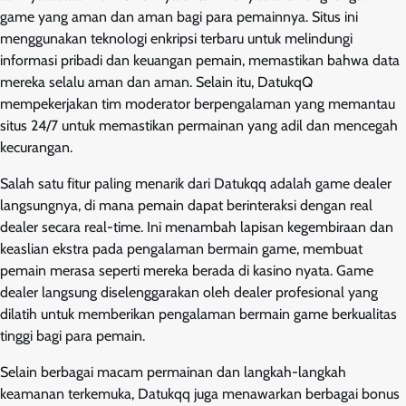
game yang aman dan aman bagi para pemainnya. Situs ini
menggunakan teknologi enkripsi terbaru untuk melindungi
informasi pribadi dan keuangan pemain, memastikan bahwa data
mereka selalu aman dan aman. Selain itu, DatukqQ
mempekerjakan tim moderator berpengalaman yang memantau
situs 24/7 untuk memastikan permainan yang adil dan mencegah
kecurangan.
Salah satu fitur paling menarik dari Datukqq adalah game dealer
langsungnya, di mana pemain dapat berinteraksi dengan real
dealer secara real-time. Ini menambah lapisan kegembiraan dan
keaslian ekstra pada pengalaman bermain game, membuat
pemain merasa seperti mereka berada di kasino nyata. Game
dealer langsung diselenggarakan oleh dealer profesional yang
dilatih untuk memberikan pengalaman bermain game berkualitas
tinggi bagi para pemain.
Selain berbagai macam permainan dan langkah-langkah
keamanan terkemuka, Datukqq juga menawarkan berbagai bonus