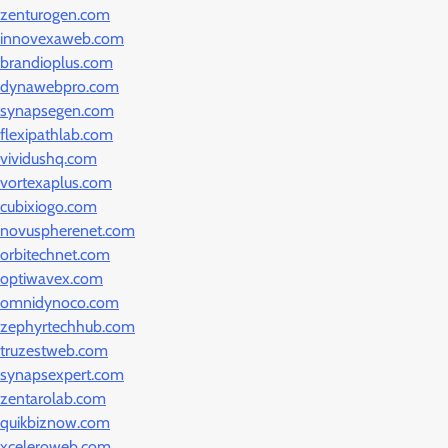
zenturogen.com
innovexaweb.com
brandioplus.com
dynawebpro.com
synapsegen.com
flexipathlab.com
vividushq.com
vortexaplus.com
cubixiogo.com
novuspherenet.com
orbitechnet.com
optiwavex.com
omnidynoco.com
zephyrtechhub.com
truzestweb.com
synapsexpert.com
zentarolab.com
quikbiznow.com
xceleroweb.com