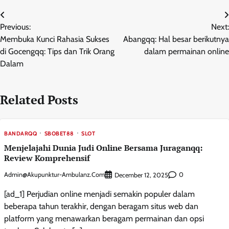
Post
Previous:
Next:
navigation
Membuka Kunci Rahasia Sukses
Abangqq: Hal besar berikutnya
di Gocengqq: Tips dan Trik Orang
dalam permainan online
Dalam
Related Posts
BANDARQQ
SBOBET88
SLOT
Menjelajahi Dunia Judi Online Bersama Juraganqq:
Review Komprehensif
Admin@akupunktur-Ambulanz.com
0
December 12, 2025
[ad_1] Perjudian online menjadi semakin populer dalam
beberapa tahun terakhir, dengan beragam situs web dan
platform yang menawarkan beragam permainan dan opsi