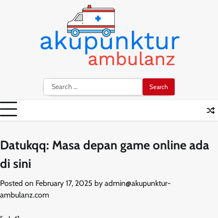
Skip
to
content
Search
for:
Datukqq: Masa depan game online ada
di sini
Posted on
February 17, 2025
by
admin@akupunktur-
ambulanz.com