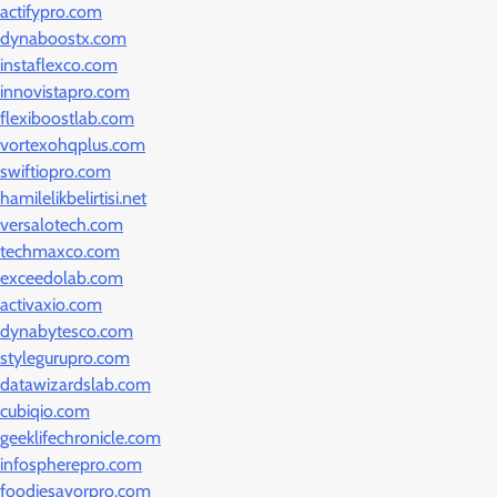
actifypro.com
dynaboostx.com
instaflexco.com
innovistapro.com
flexiboostlab.com
vortexohqplus.com
swiftiopro.com
hamilelikbelirtisi.net
versalotech.com
techmaxco.com
exceedolab.com
activaxio.com
dynabytesco.com
stylegurupro.com
datawizardslab.com
cubiqio.com
geeklifechronicle.com
infospherepro.com
foodiesavorpro.com