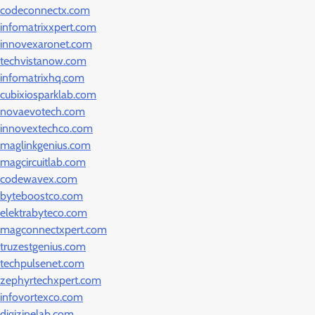
codeconnectx.com
infomatrixxpert.com
innovexaronet.com
techvistanow.com
infomatrixhq.com
cubixiosparklab.com
novaevotech.com
innovextechco.com
maglinkgenius.com
magcircuitlab.com
codewavex.com
byteboostco.com
elektrabyteco.com
magconnectxpert.com
truzestgenius.com
techpulsenet.com
zephyrtechxpert.com
infovortexco.com
digizinelab.com