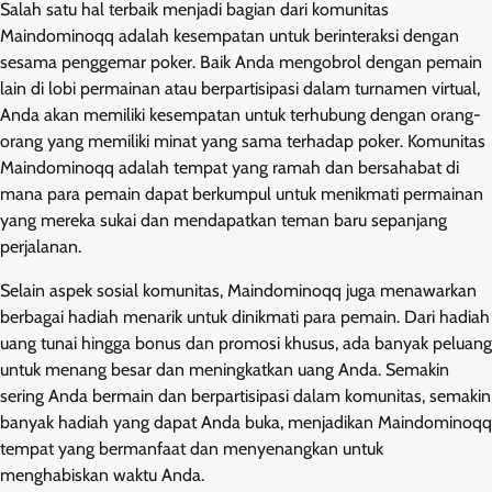
Salah satu hal terbaik menjadi bagian dari komunitas
Maindominoqq adalah kesempatan untuk berinteraksi dengan
sesama penggemar poker. Baik Anda mengobrol dengan pemain
lain di lobi permainan atau berpartisipasi dalam turnamen virtual,
Anda akan memiliki kesempatan untuk terhubung dengan orang-
orang yang memiliki minat yang sama terhadap poker. Komunitas
Maindominoqq adalah tempat yang ramah dan bersahabat di
mana para pemain dapat berkumpul untuk menikmati permainan
yang mereka sukai dan mendapatkan teman baru sepanjang
perjalanan.
Selain aspek sosial komunitas, Maindominoqq juga menawarkan
berbagai hadiah menarik untuk dinikmati para pemain. Dari hadiah
uang tunai hingga bonus dan promosi khusus, ada banyak peluang
untuk menang besar dan meningkatkan uang Anda. Semakin
sering Anda bermain dan berpartisipasi dalam komunitas, semakin
banyak hadiah yang dapat Anda buka, menjadikan Maindominoqq
tempat yang bermanfaat dan menyenangkan untuk
menghabiskan waktu Anda.