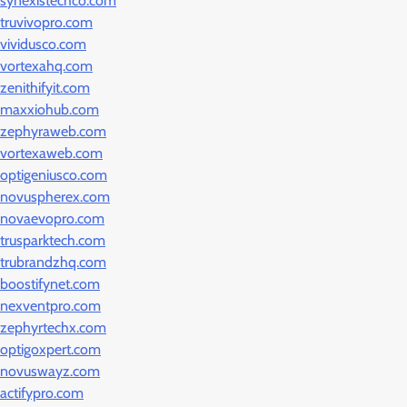
synexistechco.com
truvivopro.com
vividusco.com
vortexahq.com
zenithifyit.com
maxxiohub.com
zephyraweb.com
vortexaweb.com
optigeniusco.com
novuspherex.com
novaevopro.com
trusparktech.com
trubrandzhq.com
boostifynet.com
nexventpro.com
zephyrtechx.com
optigoxpert.com
novuswayz.com
actifypro.com