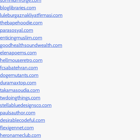
somniumforge.com
bloglibraries.com
luleburgaznakliyatfirmasi.com
thebapehoodie.com
parasosyal.com
enticingmuslim.com
goodhealthsoundwealth.com
elenapoems.com
hellmouseretro.com
fcsabatehran.com
dogemutants.com
duramaxtop.com
takamasoudia.com
twdoingthings.com
stellabluedesignsco.com
paulsauthor.com
desirablecodeful.com
flexigennet.com
heronameclub.com