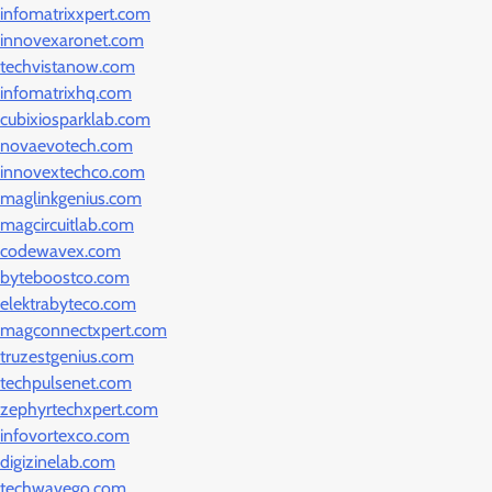
infomatrixxpert.com
innovexaronet.com
techvistanow.com
infomatrixhq.com
cubixiosparklab.com
novaevotech.com
innovextechco.com
maglinkgenius.com
magcircuitlab.com
codewavex.com
byteboostco.com
elektrabyteco.com
magconnectxpert.com
truzestgenius.com
techpulsenet.com
zephyrtechxpert.com
infovortexco.com
digizinelab.com
techwavego.com