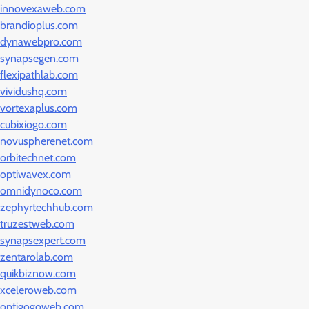
innovexaweb.com
brandioplus.com
dynawebpro.com
synapsegen.com
flexipathlab.com
vividushq.com
vortexaplus.com
cubixiogo.com
novuspherenet.com
orbitechnet.com
optiwavex.com
omnidynoco.com
zephyrtechhub.com
truzestweb.com
synapsexpert.com
zentarolab.com
quikbiznow.com
xceleroweb.com
optigogoweb.com