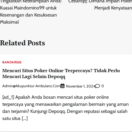
Tingkatkan Keterampilan Anda:
Cebanqq: Dimana Impian Poker
Kuasai Maindomino99 untuk
Menjadi Kenyataan
Kesenangan dan Kesuksesan
Maksimal
Related Posts
BANDARQQ
Mencari Situs Poker Online Terpercaya? Tidak Perlu
Mencari Lagi Selain Depoqq
Admin@akupunktur-Ambulanz.com
0
November 1, 2024
[ad_1] Apakah Anda bosan mencari situs poker online
terpercaya yang menawarkan pengalaman bermain yang aman
dan terjamin? Kunjungi Depoqq. Dengan reputasi sebagai salah
satu situs […]