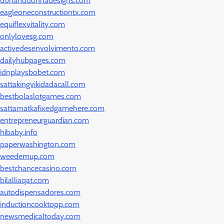
donanddonnadesigns.com
eagleoneconstructiontx.com
equiflexvitality.com
onlylovesg.com
activedesenvolvimento.com
dailyhubpages.com
idnplaysbobet.com
sattakingvikidadacall.com
bestbolaslotgames.com
sattamatkafixedgamehere.com
entrepreneurguardian.com
hibaby.info
paperwashington.com
weedemup.com
bestchancecasino.com
bilalliaqat.com
autodispensadores.com
inductioncooktopp.com
newsmedicaltoday.com