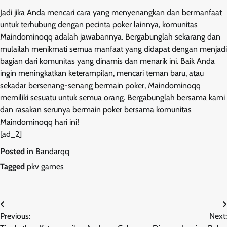
Jadi jika Anda mencari cara yang menyenangkan dan bermanfaat
untuk terhubung dengan pecinta poker lainnya, komunitas
Maindominoqq adalah jawabannya. Bergabunglah sekarang dan
mulailah menikmati semua manfaat yang didapat dengan menjadi
bagian dari komunitas yang dinamis dan menarik ini. Baik Anda
ingin meningkatkan keterampilan, mencari teman baru, atau
sekadar bersenang-senang bermain poker, Maindominoqq
memiliki sesuatu untuk semua orang. Bergabunglah bersama kami
dan rasakan serunya bermain poker bersama komunitas
Maindominoqq hari ini!
[ad_2]
Posted in
Bandarqq
Tagged
pkv games
Post
Previous:
Next:
navigation