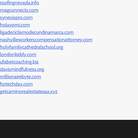
roofingnevada.info
magconnectx.com
synexispro.com
holayomi.com
ligadeciclismodecundinamarca.com
nashvilleworkerscompensationattorney.com
holyfamilycathedralschool.org
londonkiddy.com
ufabetcoaching.biz
davismindfulness.org
millionairebyte.com
fortechday.com
getcaminorealestateusa.xyz