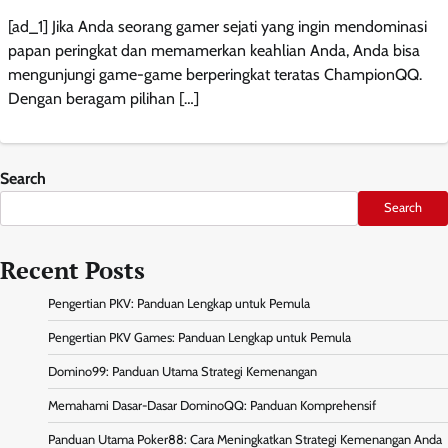
[ad_1] Jika Anda seorang gamer sejati yang ingin mendominasi
papan peringkat dan memamerkan keahlian Anda, Anda bisa
mengunjungi game-game berperingkat teratas ChampionQQ.
Dengan beragam pilihan […]
Search
Search
Recent Posts
Pengertian PKV: Panduan Lengkap untuk Pemula
Pengertian PKV Games: Panduan Lengkap untuk Pemula
Domino99: Panduan Utama Strategi Kemenangan
Memahami Dasar-Dasar DominoQQ: Panduan Komprehensif
Panduan Utama Poker88: Cara Meningkatkan Strategi Kemenangan Anda