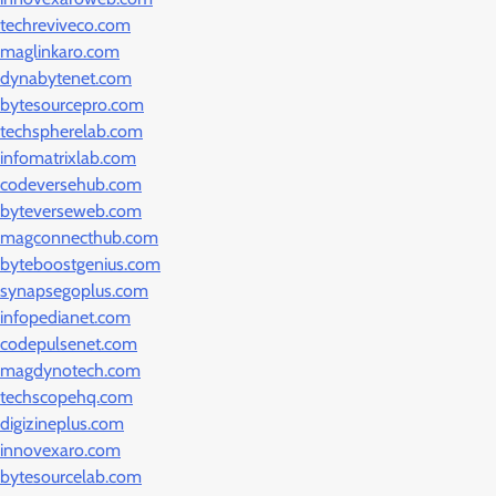
techreviveco.com
maglinkaro.com
dynabytenet.com
bytesourcepro.com
techspherelab.com
infomatrixlab.com
codeversehub.com
byteverseweb.com
magconnecthub.com
byteboostgenius.com
synapsegoplus.com
infopedianet.com
codepulsenet.com
magdynotech.com
techscopehq.com
digizineplus.com
innovexaro.com
bytesourcelab.com