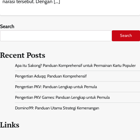
narasi tersebut. Dengan […]
Search
Search
Recent Posts
Apa itu Sakong? Panduan Komprehensif untuk Permainan Kartu Populer
Pengertian Aduqq: Panduan Komprehensif
Pengertian PKV: Panduan Lengkap untuk Pemula
Pengertian PKV Games: Panduan Lengkap untuk Pemula
Domino99: Panduan Utama Strategi Kemenangan
Links