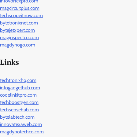
infovortexpro.com
magcircuitplus.com
techscopeitnow.com
bytetronixnet.com
bytejetxpert.com
maginspectco.com
magdynogo.com
Links
techtronixhq.com
infogadgethub.com
codelinkitpro.com
techboostgen.com
techsensehub.com
bytelabtech.com
innovatexaweb.com
magdynotechco.com