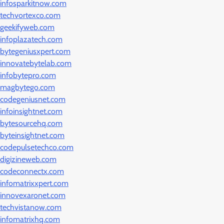
infosparkitnow.com
techvortexco.com
geekifyweb.com
infoplazatech.com
bytegeniusxpert.com
innovatebytelab.com
infobytepro.com
magbytego.com
codegeniusnet.com
infoinsightnet.com
bytesourcehq.com
byteinsightnet.com
codepulsetechco.com
digizineweb.com
codeconnectx.com
infomatrixxpert.com
innovexaronet.com
techvistanow.com
infomatrixhq.com