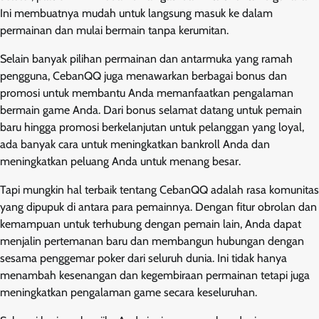
Ini membuatnya mudah untuk langsung masuk ke dalam
permainan dan mulai bermain tanpa kerumitan.
Selain banyak pilihan permainan dan antarmuka yang ramah
pengguna, CebanQQ juga menawarkan berbagai bonus dan
promosi untuk membantu Anda memanfaatkan pengalaman
bermain game Anda. Dari bonus selamat datang untuk pemain
baru hingga promosi berkelanjutan untuk pelanggan yang loyal,
ada banyak cara untuk meningkatkan bankroll Anda dan
meningkatkan peluang Anda untuk menang besar.
Tapi mungkin hal terbaik tentang CebanQQ adalah rasa komunitas
yang dipupuk di antara para pemainnya. Dengan fitur obrolan dan
kemampuan untuk terhubung dengan pemain lain, Anda dapat
menjalin pertemanan baru dan membangun hubungan dengan
sesama penggemar poker dari seluruh dunia. Ini tidak hanya
menambah kesenangan dan kegembiraan permainan tetapi juga
meningkatkan pengalaman game secara keseluruhan.