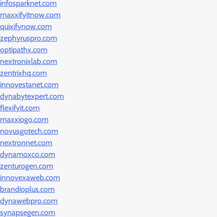
infosparknet.com
maxxifyitnow.com
quixifynow.com
zephyruspro.com
optipathx.com
nextronixlab.com
zentrixhq.com
innovestanet.com
dynabytexpert.com
flexifyit.com
maxxiogo.com
novusgotech.com
nextronnet.com
dynamoxco.com
zenturogen.com
innovexaweb.com
brandioplus.com
dynawebpro.com
synapsegen.com