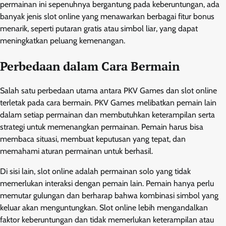
permainan ini sepenuhnya bergantung pada keberuntungan, ada
banyak jenis slot online yang menawarkan berbagai fitur bonus
menarik, seperti putaran gratis atau simbol liar, yang dapat
meningkatkan peluang kemenangan.
Perbedaan dalam Cara Bermain
Salah satu perbedaan utama antara PKV Games dan slot online
terletak pada cara bermain. PKV Games melibatkan pemain lain
dalam setiap permainan dan membutuhkan keterampilan serta
strategi untuk memenangkan permainan. Pemain harus bisa
membaca situasi, membuat keputusan yang tepat, dan
memahami aturan permainan untuk berhasil.
Di sisi lain, slot online adalah permainan solo yang tidak
memerlukan interaksi dengan pemain lain. Pemain hanya perlu
memutar gulungan dan berharap bahwa kombinasi simbol yang
keluar akan menguntungkan. Slot online lebih mengandalkan
faktor keberuntungan dan tidak memerlukan keterampilan atau