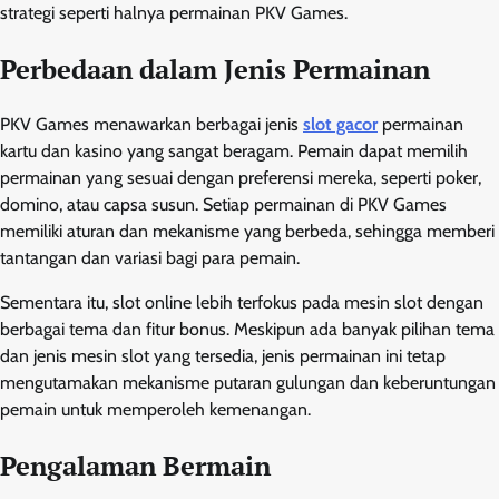
strategi seperti halnya permainan PKV Games.
Perbedaan dalam Jenis Permainan
PKV Games menawarkan berbagai jenis
slot gacor
permainan
kartu dan kasino yang sangat beragam. Pemain dapat memilih
permainan yang sesuai dengan preferensi mereka, seperti poker,
domino, atau capsa susun. Setiap permainan di PKV Games
memiliki aturan dan mekanisme yang berbeda, sehingga memberi
tantangan dan variasi bagi para pemain.
Sementara itu, slot online lebih terfokus pada mesin slot dengan
berbagai tema dan fitur bonus. Meskipun ada banyak pilihan tema
dan jenis mesin slot yang tersedia, jenis permainan ini tetap
mengutamakan mekanisme putaran gulungan dan keberuntungan
pemain untuk memperoleh kemenangan.
Pengalaman Bermain