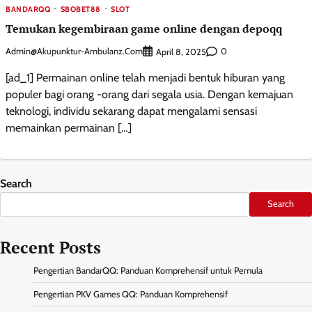
BANDARQQ
SBOBET88
SLOT
Temukan kegembiraan game online dengan depoqq
Admin@akupunktur-Ambulanz.com
0
April 8, 2025
[ad_1] Permainan online telah menjadi bentuk hiburan yang
populer bagi orang -orang dari segala usia. Dengan kemajuan
teknologi, individu sekarang dapat mengalami sensasi
memainkan permainan […]
Search
Search
Recent Posts
Pengertian BandarQQ: Panduan Komprehensif untuk Pemula
Pengertian PKV Games QQ: Panduan Komprehensif