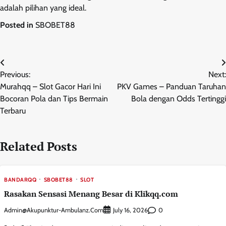
adalah pilihan yang ideal.
Posted in
SBOBET88
Post
Previous:
Next:
navigation
Murahqq – Slot Gacor Hari Ini
PKV Games – Panduan Taruhan
Bocoran Pola dan Tips Bermain
Bola dengan Odds Tertinggi
Terbaru
Related Posts
BANDARQQ
SBOBET88
SLOT
Rasakan Sensasi Menang Besar di Klikqq.com
Admin@akupunktur-Ambulanz.com
0
July 16, 2026