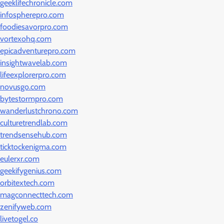
geeklifechronicle.com
infospherepro.com
foodiesavorpro.com
vortexohq.com
epicadventurepro.com
insightwavelab.com
lifeexplorerpro.com
novusgo.com
bytestormpro.com
wanderlustchrono.com
culturetrendlab.com
trendsensehub.com
ticktockenigma.com
eulerxr.com
geekifygenius.com
orbitextech.com
magconnecttech.com
zenifyweb.com
livetogel.co