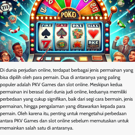
Di dunia perjudian online, terdapat berbagai jenis permainan yang
bisa dipilih oleh para pemain. Dua di antaranya yang paling
populer adalah PKV Games dan slot online. Meskipun kedua
permainan ini berasal dari dunia judi online, keduanya memiliki
perbedaan yang cukup signifikan, baik dari segi cara bermain, jenis
permainan, hingga pengalaman yang ditawarkan kepada para
pemain. Oleh karena itu, penting untuk mengetahui perbedaan
antara PKV Games dan slot online sebelum memutuskan untuk
memainkan salah satu di antaranya.