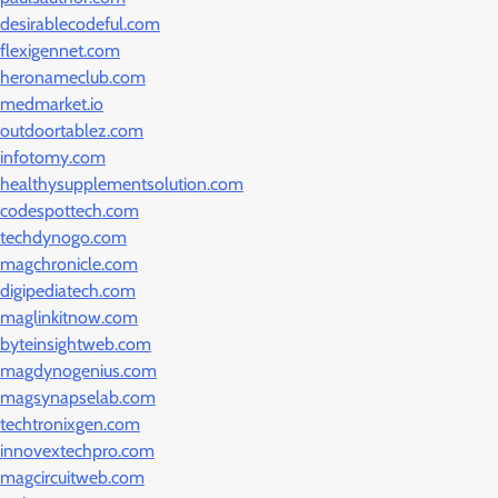
desirablecodeful.com
flexigennet.com
heronameclub.com
medmarket.io
outdoortablez.com
infotomy.com
healthysupplementsolution.com
codespottech.com
techdynogo.com
magchronicle.com
digipediatech.com
maglinkitnow.com
byteinsightweb.com
magdynogenius.com
magsynapselab.com
techtronixgen.com
innovextechpro.com
magcircuitweb.com