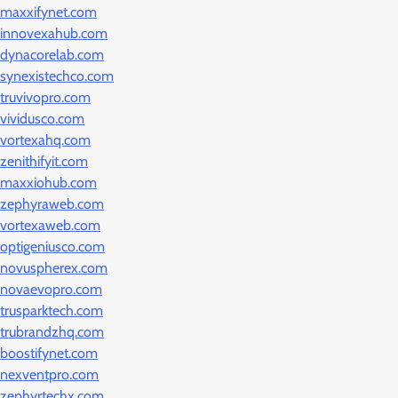
maxxifynet.com
innovexahub.com
dynacorelab.com
synexistechco.com
truvivopro.com
vividusco.com
vortexahq.com
zenithifyit.com
maxxiohub.com
zephyraweb.com
vortexaweb.com
optigeniusco.com
novuspherex.com
novaevopro.com
trusparktech.com
trubrandzhq.com
boostifynet.com
nexventpro.com
zephyrtechx.com