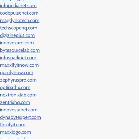
infopedianet.com
codepulsenet.com
magdynotech.com
techscopehq.com
digizineplus.com
innovexaro.com
bytesourcelab.com
infosparknet.com
maxxifyitnow.com
quixifynow.com
zephyruspro.com
optipathx.com
nextronixlab.com
zentrixhq.com
innovestanet.com
dynabytexpert.com
flexifyit.com
maxxiogo.com