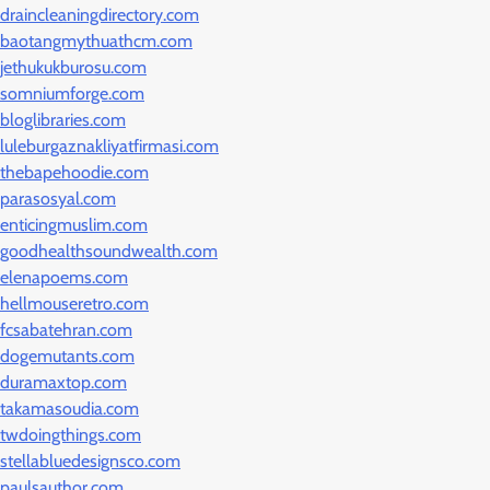
draincleaningdirectory.com
baotangmythuathcm.com
jethukukburosu.com
somniumforge.com
bloglibraries.com
luleburgaznakliyatfirmasi.com
thebapehoodie.com
parasosyal.com
enticingmuslim.com
goodhealthsoundwealth.com
elenapoems.com
hellmouseretro.com
fcsabatehran.com
dogemutants.com
duramaxtop.com
takamasoudia.com
twdoingthings.com
stellabluedesignsco.com
paulsauthor.com