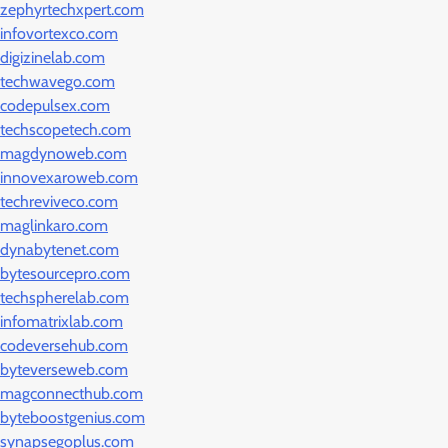
zephyrtechxpert.com
infovortexco.com
digizinelab.com
techwavego.com
codepulsex.com
techscopetech.com
magdynoweb.com
innovexaroweb.com
techreviveco.com
maglinkaro.com
dynabytenet.com
bytesourcepro.com
techspherelab.com
infomatrixlab.com
codeversehub.com
byteverseweb.com
magconnecthub.com
byteboostgenius.com
synapsegoplus.com