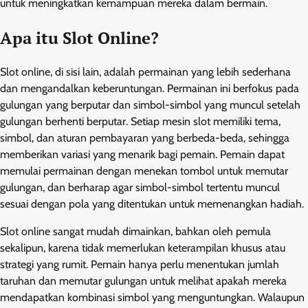
untuk meningkatkan kemampuan mereka dalam bermain.
Apa itu Slot Online?
Slot online, di sisi lain, adalah permainan yang lebih sederhana
dan mengandalkan keberuntungan. Permainan ini berfokus pada
gulungan yang berputar dan simbol-simbol yang muncul setelah
gulungan berhenti berputar. Setiap mesin slot memiliki tema,
simbol, dan aturan pembayaran yang berbeda-beda, sehingga
memberikan variasi yang menarik bagi pemain. Pemain dapat
memulai permainan dengan menekan tombol untuk memutar
gulungan, dan berharap agar simbol-simbol tertentu muncul
sesuai dengan pola yang ditentukan untuk memenangkan hadiah.
Slot online sangat mudah dimainkan, bahkan oleh pemula
sekalipun, karena tidak memerlukan keterampilan khusus atau
strategi yang rumit. Pemain hanya perlu menentukan jumlah
taruhan dan memutar gulungan untuk melihat apakah mereka
mendapatkan kombinasi simbol yang menguntungkan. Walaupun