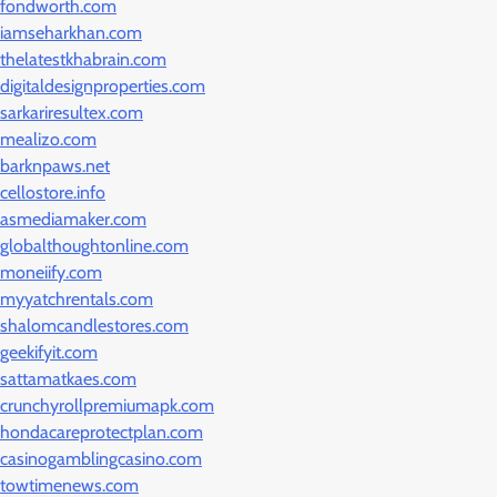
fondworth.com
iamseharkhan.com
thelatestkhabrain.com
digitaldesignproperties.com
sarkariresultex.com
mealizo.com
barknpaws.net
cellostore.info
asmediamaker.com
globalthoughtonline.com
moneiify.com
myyatchrentals.com
shalomcandlestores.com
geekifyit.com
sattamatkaes.com
crunchyrollpremiumapk.com
hondacareprotectplan.com
casinogamblingcasino.com
towtimenews.com