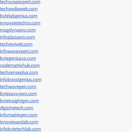
techscopexpert.com
techpediaweb.com
bytelabgenius.com
innovatetechco.com
magdynopro.com
infoplazapro.com
techreviveit.com
infowavexpert.com
bytegeniusco.com
codematrixhub.com
techsenseplus.com
infoboostgenius.com
techwavegen.com
bytesavvypro.com
byteinsightgen.com
digizinetech.com
infomatrixgen.com
innovexarolab.com
infobytetechlab.com