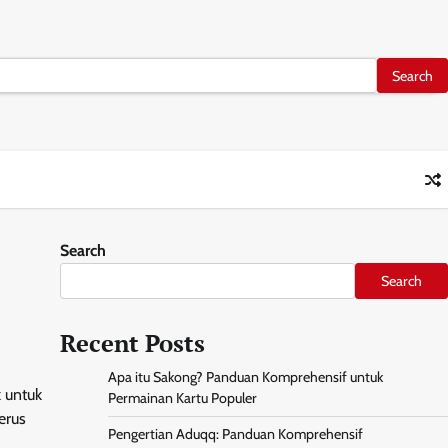
Search
Search
Recent Posts
Apa itu Sakong? Panduan Komprehensif untuk
 untuk
Permainan Kartu Populer
erus
Pengertian Aduqq: Panduan Komprehensif