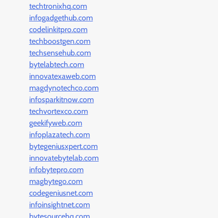
techtronixhq.com
infogadgethub.com
codelinkitpro.com
techboostgen.com
techsensehub.com
bytelabtech.com
innovatexaweb.com
magdynotechco.com
infosparkitnow.com
techvortexco.com
geekifyweb.com
infoplazatech.com
bytegeniusxpert.com
innovatebytelab.com
infobytepro.com
magbytego.com
codegeniusnet.com
infoinsightnet.com
bytesourcehq.com