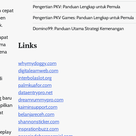
Pengertian PKV: Panduan Lengkap untuk Pemula
n cepat
men
Pengertian PKV Games: Panduan Lengkap untuk Pemula
k.
Domino99: Panduan Utama Strategi Kemenangan
apat
Links
ama
rena
whymydoggy.com
digitalearnweb.com
interbolaslot.org
i
palmkuafor.com
dataentrypro.net
g baru
dreamrummypro.com
pilkan
kaiminsupport.com
at
belanjareceh.com
shannonsticker.com
insprationbuzz.com
meplay