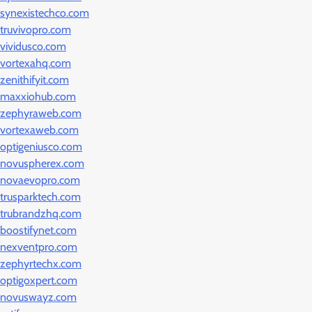
synexistechco.com
truvivopro.com
vividusco.com
vortexahq.com
zenithifyit.com
maxxiohub.com
zephyraweb.com
vortexaweb.com
optigeniusco.com
novuspherex.com
novaevopro.com
trusparktech.com
trubrandzhq.com
boostifynet.com
nexventpro.com
zephyrtechx.com
optigoxpert.com
novuswayz.com