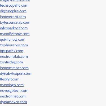
techscopehq.com
digizineplus.com
innovexaro.com
bytesourcelab.com
infosparknet.com
maxxifyitnow.com
quixifynow.com
zephyruspro.com
optipathx.com
nextronixlab.com
zentrixhq.com
innovestanet.com
dynabytexpert.com
flexifyit.com
maxxiogo.com
novusgotech.com
nextronnet.com
dynamoxco.com