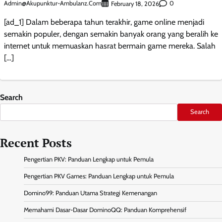
Admin@akupunktur-Ambulanz.com
0
February 18, 2026
[ad_1] Dalam beberapa tahun terakhir, game online menjadi
semakin populer, dengan semakin banyak orang yang beralih ke
internet untuk memuaskan hasrat bermain game mereka. Salah
[…]
Search
Search
Recent Posts
Pengertian PKV: Panduan Lengkap untuk Pemula
Pengertian PKV Games: Panduan Lengkap untuk Pemula
Domino99: Panduan Utama Strategi Kemenangan
Memahami Dasar-Dasar DominoQQ: Panduan Komprehensif