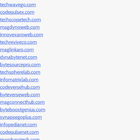
techwavego.com
codepulsex.com
techscopetech.com
magdynoweb.com
innovexaroweb.com
techreviveco.com
maglinkaro.com
dynabytenet.com
bytesourcepro.com
techspherelab.com
infomatrixlab.com
codeversehub.com
byteverseweb.com
magconnecthub.com
byteboostgenius.com
synapsegoplus.com
infopedianet.com
codepulsenet.com
magdynotech.com