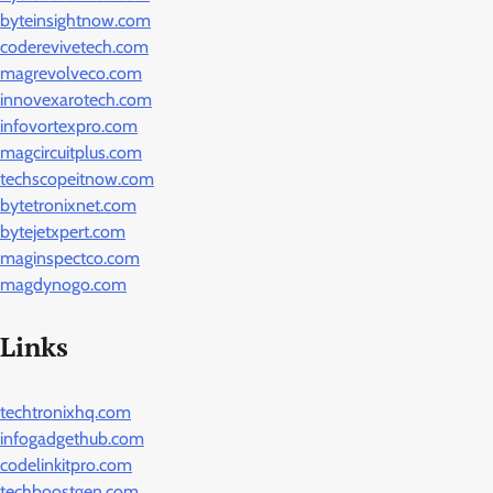
byteinsightnow.com
coderevivetech.com
magrevolveco.com
innovexarotech.com
infovortexpro.com
magcircuitplus.com
techscopeitnow.com
bytetronixnet.com
bytejetxpert.com
maginspectco.com
magdynogo.com
Links
techtronixhq.com
infogadgethub.com
codelinkitpro.com
techboostgen.com