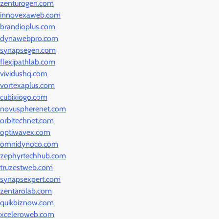
zenturogen.com
innovexaweb.com
brandioplus.com
dynawebpro.com
synapsegen.com
flexipathlab.com
vividushq.com
vortexaplus.com
cubixiogo.com
novuspherenet.com
orbitechnet.com
optiwavex.com
omnidynoco.com
zephyrtechhub.com
truzestweb.com
synapsexpert.com
zentarolab.com
quikbiznow.com
xceleroweb.com