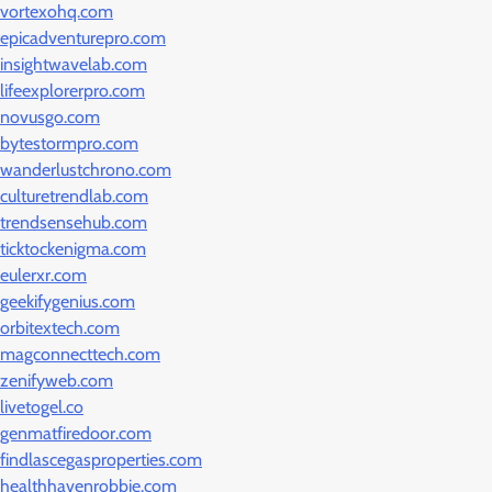
vortexohq.com
epicadventurepro.com
insightwavelab.com
lifeexplorerpro.com
novusgo.com
bytestormpro.com
wanderlustchrono.com
culturetrendlab.com
trendsensehub.com
ticktockenigma.com
eulerxr.com
geekifygenius.com
orbitextech.com
magconnecttech.com
zenifyweb.com
livetogel.co
genmatfiredoor.com
findlascegasproperties.com
healthhavenrobbie.com