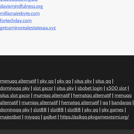
davismindfulness.org
millionairebyte.com
fortechday.com
getcaminorealestateusa.xyz
menuqq alternatif
|
pkv qq
|
pkv qq
|
situs pkv
|
situs qq
|
dominoqq pkv
|
slot gacor
|
situs pkv
|
sbobet login
|
x500 slot
|
situs slot gacor
|
murniqq alternatif
|
hematqq alternatif
|
menuqq
alternatif
|
murniqq alternatif
|
hematqq alternatif
|
qq
|
bandarqq
|
dominoqq pkv
|
slot88
|
slot88
|
slot88
|
pkv qq
|
pkv games
|
majestibet
|
miyaqq
|
gajibet
|
https://asikqq.pkvgamesresmi.org/