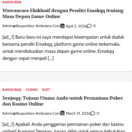
BANDARQQ
Wawancara Eksklusif dengan Pendiri Emakqq tentang
Masa Depan Game Online
Admin@akupunktur-Ambulanz.com
0
April 2, 2026
[ad_1] Baru-baru ini saya mendapat kesempatan untuk duduk
bersama pendiri Emakqq, platform game online terkemuka,
untuk mendiskusikan masa depan game online. Emakqq
dengan cepat menjadi […]
BANDARQQ
CASINO
SLOT
Senjaqq: Tujuan Utama Anda untuk Permainan Poker
dan Kasino Online
Admin@akupunktur-Ambulanz.com
0
March 31, 2026
[ad_1] Apakah Anda penggemar permainan poker dan kasino
online? Kunjungi Senjaqq, tujuan akhir untuk semua kebutuhan