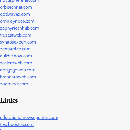
novuspherenet.com
orbitechnet.com
optiwavex.com
omnidynoco.com
zephyrtechhub.com
truzestweb.com
synapsexpert.com
zentarolab.com
quikbiznow.com
xceleroweb.com
optigogoweb.com
brandaroweb.com
zoomifyit.com
Links
educationalnewsupdates.com
flexiboostco.com