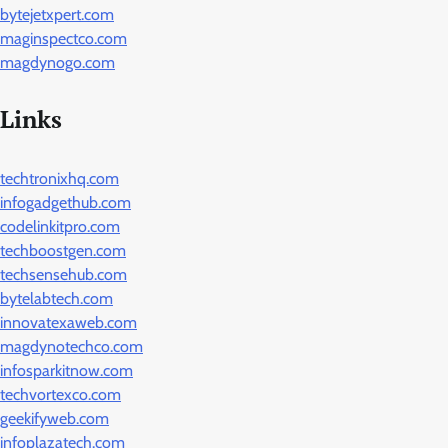
bytejetxpert.com
maginspectco.com
magdynogo.com
Links
techtronixhq.com
infogadgethub.com
codelinkitpro.com
techboostgen.com
techsensehub.com
bytelabtech.com
innovatexaweb.com
magdynotechco.com
infosparkitnow.com
techvortexco.com
geekifyweb.com
infoplazatech.com