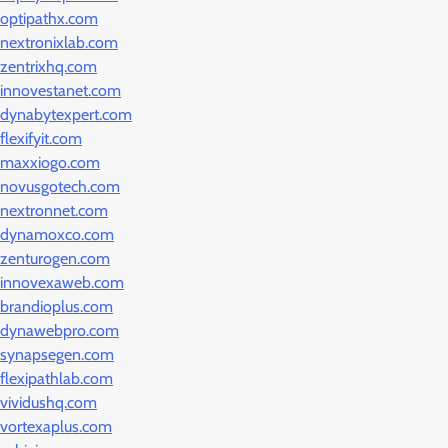
optipathx.com
nextronixlab.com
zentrixhq.com
innovestanet.com
dynabytexpert.com
flexifyit.com
maxxiogo.com
novusgotech.com
nextronnet.com
dynamoxco.com
zenturogen.com
innovexaweb.com
brandioplus.com
dynawebpro.com
synapsegen.com
flexipathlab.com
vividushq.com
vortexaplus.com