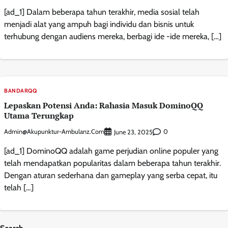
[ad_1] Dalam beberapa tahun terakhir, media sosial telah
menjadi alat yang ampuh bagi individu dan bisnis untuk
terhubung dengan audiens mereka, berbagi ide -ide mereka, […]
BANDARQQ
Lepaskan Potensi Anda: Rahasia Masuk DominoQQ
Utama Terungkap
Admin@akupunktur-Ambulanz.com
0
June 23, 2025
[ad_1] DominoQQ adalah game perjudian online populer yang
telah mendapatkan popularitas dalam beberapa tahun terakhir.
Dengan aturan sederhana dan gameplay yang serba cepat, itu
telah […]