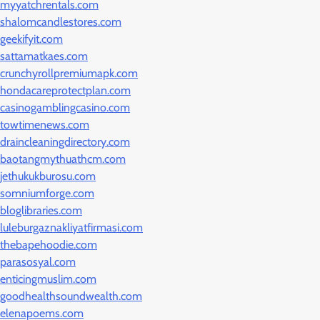
myyatchrentals.com
shalomcandlestores.com
geekifyit.com
sattamatkaes.com
crunchyrollpremiumapk.com
hondacareprotectplan.com
casinogamblingcasino.com
towtimenews.com
draincleaningdirectory.com
baotangmythuathcm.com
jethukukburosu.com
somniumforge.com
bloglibraries.com
luleburgaznakliyatfirmasi.com
thebapehoodie.com
parasosyal.com
enticingmuslim.com
goodhealthsoundwealth.com
elenapoems.com