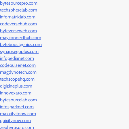
bytesourcepro.com
techspherelab.com
infomatrixlab.com
codeversehub.com
byteverseweb.com
magconnecthub.com
byteboostgenius.com
synapsegoplus.com
infopedianet.com
codepulsenet.com
magdynotech.com
techscopehq.com
digizineplus.com
innovexaro.com
bytesourcelab.com
infosparknet.com
maxxifyitnow.com
quixifynow.com
zephyruspro.com