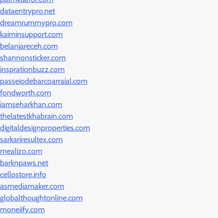
dataentrypro.net
dreamrummypro.com
kaiminsupport.com
belanjareceh.com
shannonsticker.com
insprationbuzz.com
passeiodebarcoarraial.com
fondworth.com
iamseharkhan.com
thelatestkhabrain.com
digitaldesignproperties.com
sarkariresultex.com
mealizo.com
barknpaws.net
cellostore.info
asmediamaker.com
globalthoughtonline.com
moneiify.com