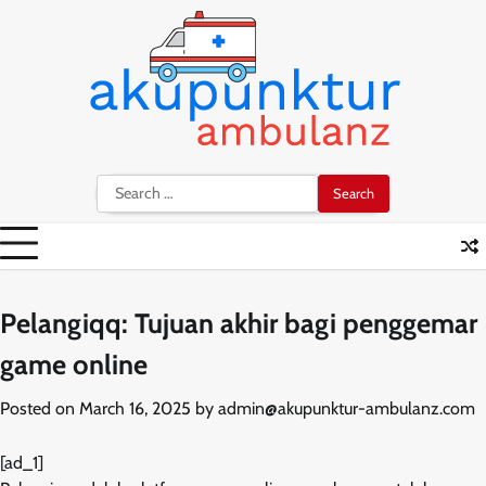
Skip
to
content
Search
for:
Pelangiqq: Tujuan akhir bagi penggemar
game online
Posted on
March 16, 2025
by
admin@akupunktur-ambulanz.com
[ad_1]