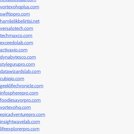
vortexohqplus.com
swiftiopro.com
hamilelikbelirtisi.net
versalotech.com
techmaxco.com
exceedolab.com
activaxio.com
dynabytesco.com
stylegurupro.com
datawizardslab.com
cubiqio.com
geeklifechronicle.com
infospherepro.com
foodiesavorpro.com
vortexohq.com
epicadventurepro.com
insightwavelab.com
lifeexplorerpro.com