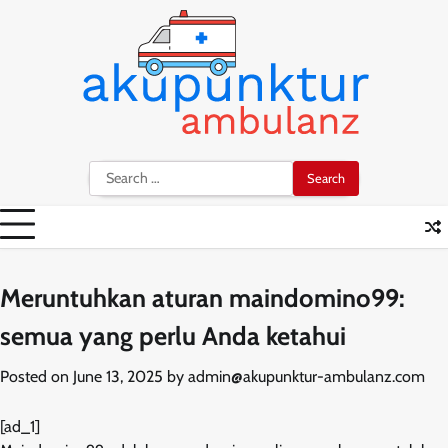
Skip
to
content
Search
for:
Meruntuhkan aturan maindomino99:
semua yang perlu Anda ketahui
Posted on
June 13, 2025
by
admin@akupunktur-ambulanz.com
[ad_1]