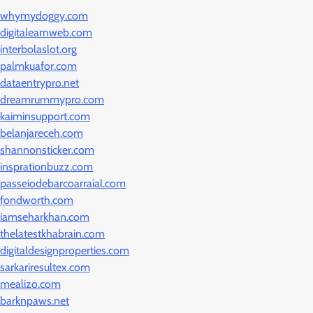
whymydoggy.com
digitalearnweb.com
interbolaslot.org
palmkuafor.com
dataentrypro.net
dreamrummypro.com
kaiminsupport.com
belanjareceh.com
shannonsticker.com
insprationbuzz.com
passeiodebarcoarraial.com
fondworth.com
iamseharkhan.com
thelatestkhabrain.com
digitaldesignproperties.com
sarkariresultex.com
mealizo.com
barknpaws.net