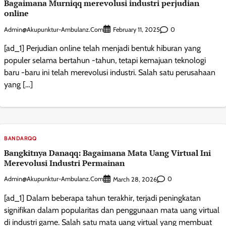
Bagaimana Murniqq merevolusi industri perjudian
online
Admin@akupunktur-Ambulanz.com
0
February 11, 2025
[ad_1] Perjudian online telah menjadi bentuk hiburan yang
populer selama bertahun -tahun, tetapi kemajuan teknologi
baru -baru ini telah merevolusi industri. Salah satu perusahaan
yang […]
BANDARQQ
Bangkitnya Danaqq: Bagaimana Mata Uang Virtual Ini
Merevolusi Industri Permainan
Admin@akupunktur-Ambulanz.com
0
March 28, 2026
[ad_1] Dalam beberapa tahun terakhir, terjadi peningkatan
signifikan dalam popularitas dan penggunaan mata uang virtual
di industri game. Salah satu mata uang virtual yang membuat