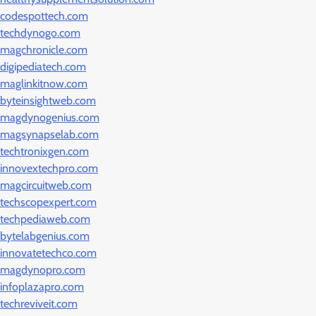
codespottech.com
techdynogo.com
magchronicle.com
digipediatech.com
maglinkitnow.com
byteinsightweb.com
magdynogenius.com
magsynapselab.com
techtronixgen.com
innovextechpro.com
magcircuitweb.com
techscopexpert.com
techpediaweb.com
bytelabgenius.com
innovatetechco.com
magdynopro.com
infoplazapro.com
techreviveit.com