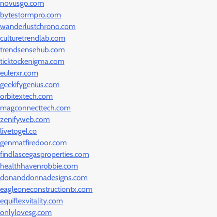
novusgo.com
bytestormpro.com
wanderlustchrono.com
culturetrendlab.com
trendsensehub.com
ticktockenigma.com
eulerxr.com
geekifygenius.com
orbitextech.com
magconnecttech.com
zenifyweb.com
livetogel.co
genmatfiredoor.com
findlascegasproperties.com
healthhavenrobbie.com
donanddonnadesigns.com
eagleoneconstructiontx.com
equiflexvitality.com
onlylovesg.com