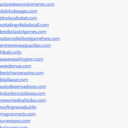
activedesenvolvimento.com
dailyhubpages.com
idnplaysbobet.com
sattakingvikidadacall.com
bestbolaslotgames.com
sattamatkafixedgamehere.com
entrepreneurguardian.com
hibaby.info
paperwashington.com
weedemup.com
bestchancecasino.com
bilalliaqat.com
autodispensadores.com
inductioncooktopp.com
newsmedicaltoday.com
roofingnevada.info
magconnectx.com
synexispro.com
holayomi.com