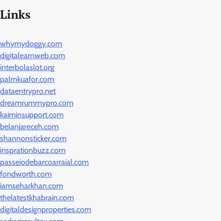
Links
whymydoggy.com
digitalearnweb.com
interbolaslot.org
palmkuafor.com
dataentrypro.net
dreamrummypro.com
kaiminsupport.com
belanjareceh.com
shannonsticker.com
insprationbuzz.com
passeiodebarcoarraial.com
fondworth.com
iamseharkhan.com
thelatestkhabrain.com
digitaldesignproperties.com