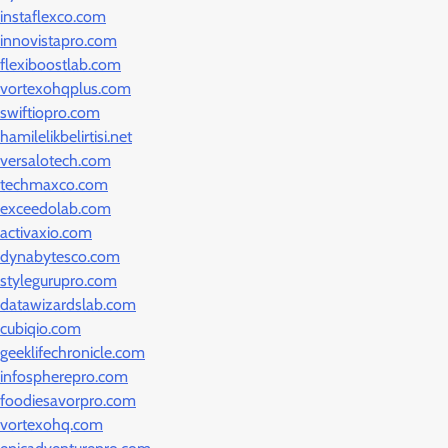
instaflexco.com
innovistapro.com
flexiboostlab.com
vortexohqplus.com
swiftiopro.com
hamilelikbelirtisi.net
versalotech.com
techmaxco.com
exceedolab.com
activaxio.com
dynabytesco.com
stylegurupro.com
datawizardslab.com
cubiqio.com
geeklifechronicle.com
infospherepro.com
foodiesavorpro.com
vortexohq.com