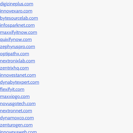
digizineplus.com
innovexaro.com
bytesourcelab.com
infosparknet.com
maxxifyitnow.com
quixifynow.com
zephyruspro.com
optipathx.com
nextronixlab.com
zentrixhq.com
innovestanet.com
dynabytexpert.com
flexifyit.com
maxxiogo.com
novusgotech.com
nextronnet.com
dynamoxco.com
zenturogen.com
innovexaweb.com