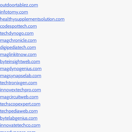
outdoortablez.com
infotomy.com
healthysupplementsolution.com
codespottech.com
techdynogo.com
magchronicle.com
digipediatech.com
maglinkitnow.com
byteinsightweb.com
magdynogenius.com
magsynapselab.com
techtronixgen.com
innovextechpro.com
magcircuitweb.com
techscopexpert.com
techpediaweb.com
bytelabgenius.com
innovatetechco.com