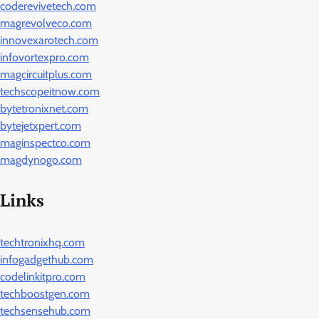
coderevivetech.com
magrevolveco.com
innovexarotech.com
infovortexpro.com
magcircuitplus.com
techscopeitnow.com
bytetronixnet.com
bytejetxpert.com
maginspectco.com
magdynogo.com
Links
techtronixhq.com
infogadgethub.com
codelinkitpro.com
techboostgen.com
techsensehub.com