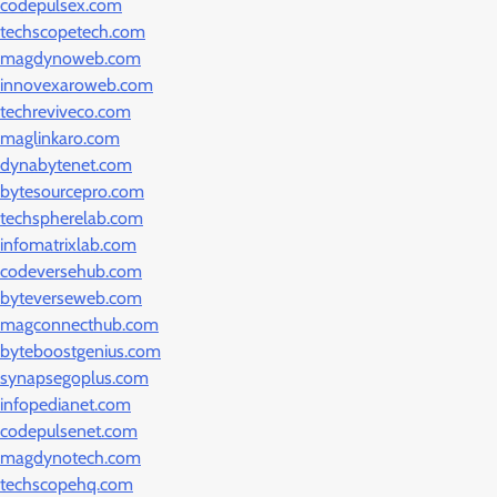
codepulsex.com
techscopetech.com
magdynoweb.com
innovexaroweb.com
techreviveco.com
maglinkaro.com
dynabytenet.com
bytesourcepro.com
techspherelab.com
infomatrixlab.com
codeversehub.com
byteverseweb.com
magconnecthub.com
byteboostgenius.com
synapsegoplus.com
infopedianet.com
codepulsenet.com
magdynotech.com
techscopehq.com