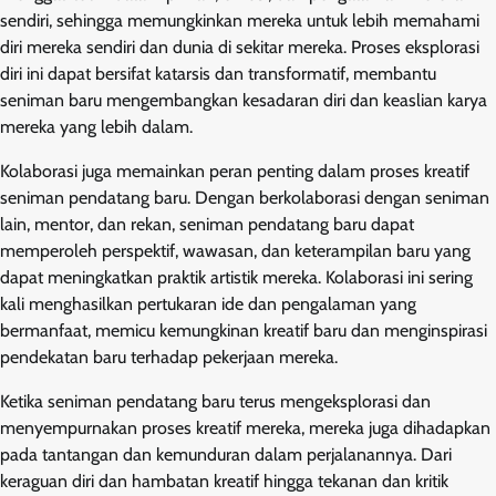
sendiri, sehingga memungkinkan mereka untuk lebih memahami
diri mereka sendiri dan dunia di sekitar mereka. Proses eksplorasi
diri ini dapat bersifat katarsis dan transformatif, membantu
seniman baru mengembangkan kesadaran diri dan keaslian karya
mereka yang lebih dalam.
Kolaborasi juga memainkan peran penting dalam proses kreatif
seniman pendatang baru. Dengan berkolaborasi dengan seniman
lain, mentor, dan rekan, seniman pendatang baru dapat
memperoleh perspektif, wawasan, dan keterampilan baru yang
dapat meningkatkan praktik artistik mereka. Kolaborasi ini sering
kali menghasilkan pertukaran ide dan pengalaman yang
bermanfaat, memicu kemungkinan kreatif baru dan menginspirasi
pendekatan baru terhadap pekerjaan mereka.
Ketika seniman pendatang baru terus mengeksplorasi dan
menyempurnakan proses kreatif mereka, mereka juga dihadapkan
pada tantangan dan kemunduran dalam perjalanannya. Dari
keraguan diri dan hambatan kreatif hingga tekanan dan kritik