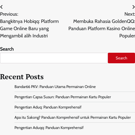
Post
Previous:
Next:
navigation
Bangkitnya Hobiqq: Platform
Membuka Rahasia GoldenQQ:
Game Online Baru yang
Panduan Platform Kasino Online
Mengambil alih Industri
Populer
Search
Search
Recent Posts
Bandar66 PKV: Panduan Utama Permainan Online
Pengertian Capsa Susun: Panduan Permainan Kartu Populer
Pengertian Aduq: Panduan Komprehensif
Apa itu Sakong? Panduan Komprehensif untuk Permainan Kartu Populer
Pengertian Aduqq: Panduan Komprehensif