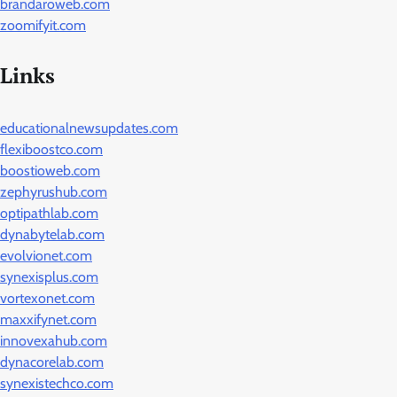
brandaroweb.com
zoomifyit.com
Links
educationalnewsupdates.com
flexiboostco.com
boostioweb.com
zephyrushub.com
optipathlab.com
dynabytelab.com
evolvionet.com
synexisplus.com
vortexonet.com
maxxifynet.com
innovexahub.com
dynacorelab.com
synexistechco.com