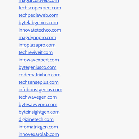
magcircuitweb.com
techscopexpert.com
techpediaweb.com
bytelabgenius.com
innovatetechco.com
magdynopro.com
infoplazapro.com
techreviveit.com
infowavexpert.com
bytegeniusco.com
codematrixhub.com
techsenseplus.com
infoboostgenius.com
techwavegen.com
bytesavvypro.com
byteinsightgen.com
digizinetech.com
infomatrixgen.com
innovexarolab.com