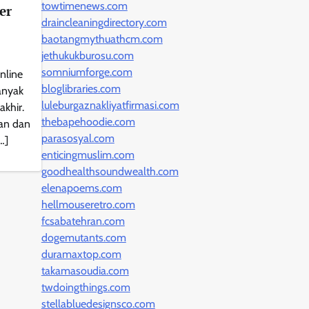
towtimenews.com
er
draincleaningdirectory.com
baotangmythuathcm.com
jethukukburosu.com
somniumforge.com
nline
bloglibraries.com
anyak
luleburgaznakliyatfirmasi.com
khir.
thebapehoodie.com
an dan
parasosyal.com
…]
enticingmuslim.com
goodhealthsoundwealth.com
elenapoems.com
hellmouseretro.com
fcsabatehran.com
dogemutants.com
duramaxtop.com
takamasoudia.com
twdoingthings.com
stellabluedesignsco.com