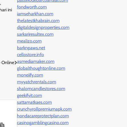
passeiodebarcoarraial.com
,
fondworth.com
ri ini
iamseharkhan.com
thelatestkhabrain.com
digitaldesignproperties.com
sarkariresultex.com
mealizo.com
barknpaws.net
cellostore.info
asmediamaker.com
 Online
globalthoughtonline.com
moneiify.com
myyatchrentals.com
shalomcandlestores.com
geekifyit.com
sattamatkaes.com
crunchyrollpremiumapk.com
hondacareprotectplan.com
casinogamblingcasino.com
ih