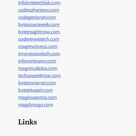
infobytetechlab.com
codespherepro.com
codegenixnet.com
bytesourceweb.com
byteinsightnow.com
coderevivetech.com
magrevolveco.com
innovexarotech.com
infovortexpro.com
magcircuitplus.com
techscopeitnow.com
bytetronixnet.com
bytejetxpert.com
maginspectco.com
magdynogo.com
Links