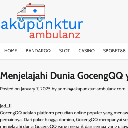
Skip
to
content
HOME
BANDARQQ
SLOT
CASINO
SBOBET88
Menjelajahi Dunia GocengQQ 
Posted on
January 7, 2025
by
admin@akupunktur-ambulanz.com
[ad_1]
GocengQQ adalah platform perjudian online populer yang menaw
pemainnya. Dari poker hingga domino, GocengQQ mempunyai sesua
menjelajahi dunia GocengQQ yang menarik dan semua yang ditaw