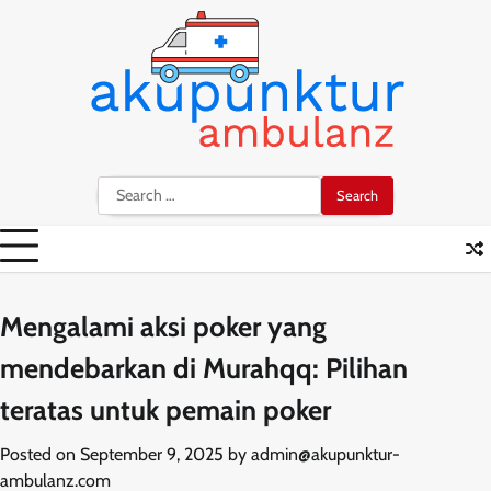
Skip
to
content
Search
for:
Mengalami aksi poker yang
mendebarkan di Murahqq: Pilihan
teratas untuk pemain poker
Posted on
September 9, 2025
by
admin@akupunktur-
ambulanz.com