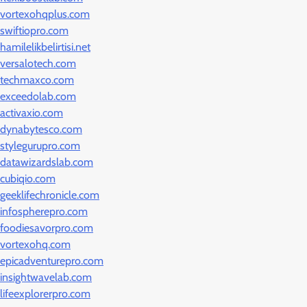
vortexohqplus.com
swiftiopro.com
hamilelikbelirtisi.net
versalotech.com
techmaxco.com
exceedolab.com
activaxio.com
dynabytesco.com
stylegurupro.com
datawizardslab.com
cubiqio.com
geeklifechronicle.com
infospherepro.com
foodiesavorpro.com
vortexohq.com
epicadventurepro.com
insightwavelab.com
lifeexplorerpro.com