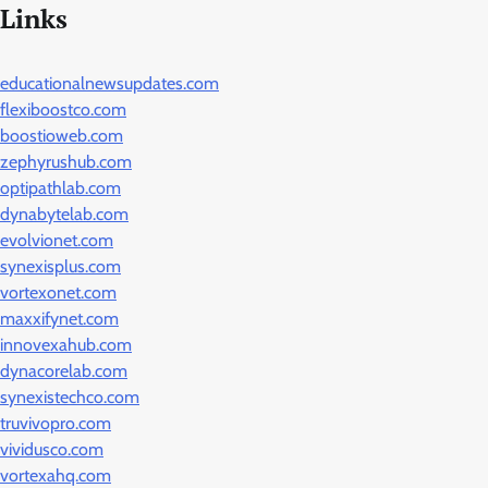
Links
educationalnewsupdates.com
flexiboostco.com
boostioweb.com
zephyrushub.com
optipathlab.com
dynabytelab.com
evolvionet.com
synexisplus.com
vortexonet.com
maxxifynet.com
innovexahub.com
dynacorelab.com
synexistechco.com
truvivopro.com
vividusco.com
vortexahq.com