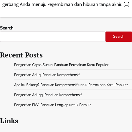
gerbang Anda menuju kegembiraan dan hiburan tanpa akhir. […]
Search
Search
Recent Posts
Pengertian Capsa Susun: Panduan Permainan Kartu Populer
Pengertian Aduq: Panduan Komprehensif
Apa itu Sakong? Panduan Komprehensif untuk Permainan Kartu Populer
Pengertian Aduqq: Panduan Komprehensif
Pengertian PKV: Panduan Lengkap untuk Pemula
Links