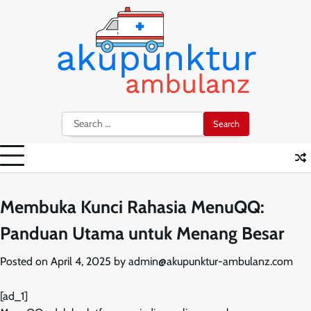
Skip
to
content
Search
for:
Membuka Kunci Rahasia MenuQQ:
Panduan Utama untuk Menang Besar
Posted on
April 4, 2025
by
admin@akupunktur-ambulanz.com
[ad_1]