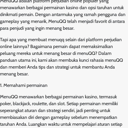
MenuQQ adalah platform perjudian online populer yang
menawarkan berbagai permainan kasino dan opsi taruhan untuk
dinikmati pemain. Dengan antarmuka yang ramah pengguna dan
gameplay yang menarik, MenuQQ telah menjadi favorit di antara
para penjudi yang ingin menang besar.
Tapi apa yang membuat menuqq selain dari platform perjudian
online lainnya? Bagaimana pemain dapat memaksimalkan
peluang mereka untuk menang besar di menuQQ? Dalam
panduan utama ini, kami akan membuka kunci rahasia menuQQ
dan memberi Anda tips dan strategi untuk membantu Anda
menang besar.
1. Memahami permainan
MenuQQ menawarkan berbagai permainan kasino, termasuk
poker, blackjack, roulette, dan slot. Setiap permainan memiliki
seperangkat aturan dan strategi sendiri, jadi penting untuk
membiasakan diri dengan gameplay sebelum menempatkan
taruhan Anda. Luangkan waktu untuk mempelajari aturan setiap