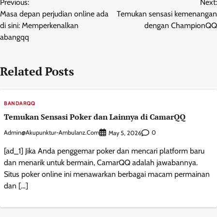
Previous:
Next:
navigation
Masa depan perjudian online ada
Temukan sensasi kemenangan
di sini: Memperkenalkan
dengan ChampionQQ
abangqq
Related Posts
BANDARQQ
Temukan Sensasi Poker dan Lainnya di CamarQQ
Admin@akupunktur-Ambulanz.com
0
May 5, 2026
[ad_1] Jika Anda penggemar poker dan mencari platform baru
dan menarik untuk bermain, CamarQQ adalah jawabannya.
Situs poker online ini menawarkan berbagai macam permainan
dan […]