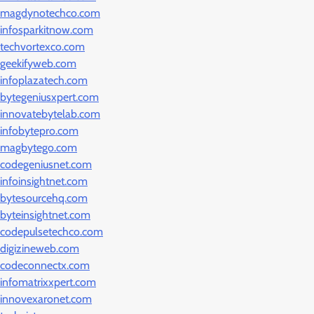
magdynotechco.com
infosparkitnow.com
techvortexco.com
geekifyweb.com
infoplazatech.com
bytegeniusxpert.com
innovatebytelab.com
infobytepro.com
magbytego.com
codegeniusnet.com
infoinsightnet.com
bytesourcehq.com
byteinsightnet.com
codepulsetechco.com
digizineweb.com
codeconnectx.com
infomatrixxpert.com
innovexaronet.com