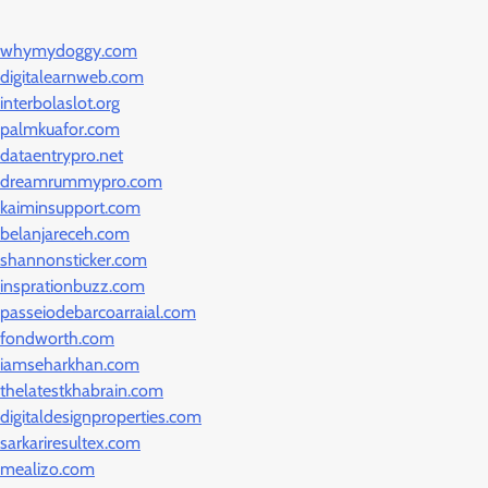
whymydoggy.com
digitalearnweb.com
interbolaslot.org
palmkuafor.com
dataentrypro.net
dreamrummypro.com
kaiminsupport.com
belanjareceh.com
shannonsticker.com
insprationbuzz.com
passeiodebarcoarraial.com
fondworth.com
iamseharkhan.com
thelatestkhabrain.com
digitaldesignproperties.com
sarkariresultex.com
mealizo.com