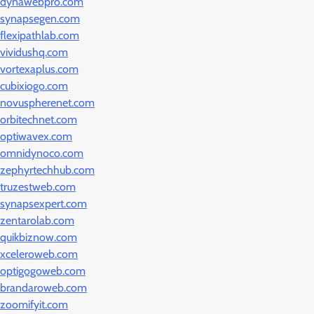
dynawebpro.com
synapsegen.com
flexipathlab.com
vividushq.com
vortexaplus.com
cubixiogo.com
novuspherenet.com
orbitechnet.com
optiwavex.com
omnidynoco.com
zephyrtechhub.com
truzestweb.com
synapsexpert.com
zentarolab.com
quikbiznow.com
xceleroweb.com
optigogoweb.com
brandaroweb.com
zoomifyit.com