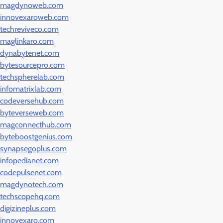
magdynoweb.com
innovexaroweb.com
techreviveco.com
maglinkaro.com
dynabytenet.com
bytesourcepro.com
techspherelab.com
infomatrixlab.com
codeversehub.com
byteverseweb.com
magconnecthub.com
byteboostgenius.com
synapsegoplus.com
infopedianet.com
codepulsenet.com
magdynotech.com
techscopehq.com
digizineplus.com
innovexaro.com