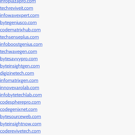
infoplazapro.com
techreviveit.com
infowavexpert.com
bytegeniusco.com
codematrixhub.com
techsenseplus.com
infoboostgenius.com
techwavegen.com
bytesavvypro.com
byteinsightgen.com
digizinetech.com
infomatrixgen.com
innovexarolab.com
infobytetechlab.com
codespherepro.com
codegenixnet.com
bytesourceweb.com
byteinsightnow.com
coderevivetech.com