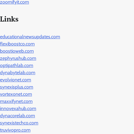
zoomifyit.com
Links
educationalnewsupdates.com
flexiboostco.com
boostioweb.com
zephyrushub.com
optipathlab.com
dynabytelab.com
evolvionet.com
synexisplus.com
vortexonet.com
maxxifynet.com
innovexahub.com
dynacorelab.com
synexistechco.com
truvivopro.com