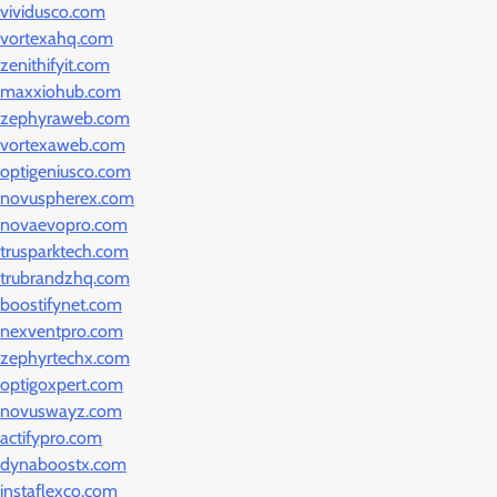
vividusco.com
vortexahq.com
zenithifyit.com
maxxiohub.com
zephyraweb.com
vortexaweb.com
optigeniusco.com
novuspherex.com
novaevopro.com
trusparktech.com
trubrandzhq.com
boostifynet.com
nexventpro.com
zephyrtechx.com
optigoxpert.com
novuswayz.com
actifypro.com
dynaboostx.com
instaflexco.com