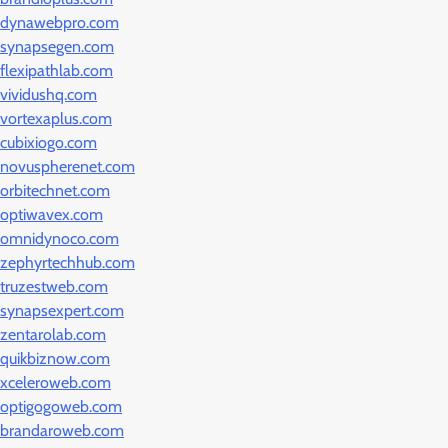
dynawebpro.com
synapsegen.com
flexipathlab.com
vividushq.com
vortexaplus.com
cubixiogo.com
novuspherenet.com
orbitechnet.com
optiwavex.com
omnidynoco.com
zephyrtechhub.com
truzestweb.com
synapsexpert.com
zentarolab.com
quikbiznow.com
xceleroweb.com
optigogoweb.com
brandaroweb.com