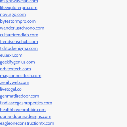
insightwavelab.com
lifeexplorerpro.com
novusgo.com
bytestormpro.com
wanderlustchrono.com
culturetrendlab.com
trendsensehub.com
ticktockenigma.com
eulerxr.com
geekifygenius.com
orbitextech.com
magconnecttech.com
zenifyweb.com
livetogel.co
genmatfiredoor.com
findlascegasproperties.com
healthhavenrobbie.com
donanddonnadesigns.com
eagleoneconstructiontx.com