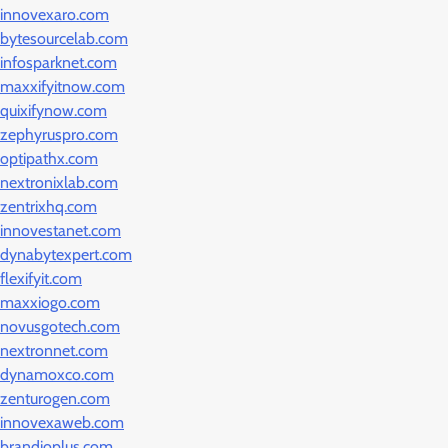
innovexaro.com
bytesourcelab.com
infosparknet.com
maxxifyitnow.com
quixifynow.com
zephyruspro.com
optipathx.com
nextronixlab.com
zentrixhq.com
innovestanet.com
dynabytexpert.com
flexifyit.com
maxxiogo.com
novusgotech.com
nextronnet.com
dynamoxco.com
zenturogen.com
innovexaweb.com
brandioplus.com