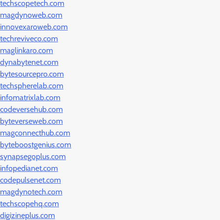
techscopetech.com
magdynoweb.com
innovexaroweb.com
techreviveco.com
maglinkaro.com
dynabytenet.com
bytesourcepro.com
techspherelab.com
infomatrixlab.com
codeversehub.com
byteverseweb.com
magconnecthub.com
byteboostgenius.com
synapsegoplus.com
infopedianet.com
codepulsenet.com
magdynotech.com
techscopehq.com
digizineplus.com