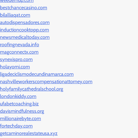
weedemup.com
bestchancecasino.com
bilalliaqat.com
autodispensadores.com
inductioncooktopp.com
newsmedicaltoday.com
roofingnevada.info
magconnectx.com
synexispro.com
holayomi.com
ligadeciclismodecundinamarca.com
nashvilleworkerscompensationattorney.com
holyfamilycathedralschool.org
londonkiddy.com
ufabetcoaching.biz
davismindfulness.org
millionairebyte.com
fortechday.com
getcaminorealestateusa.xyz