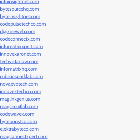
infoinsightnet.com
bytesourcehq.com
byteinsightnet.com
codepulsetechco.com
digizineweb.com
codeconnectx.com
infomatrixxpert.com
innovexaronet.com
techvistanow.com
infomatrixhq.com
cubixiosparklab.com
novaevotech.com
innovextechco.com
maglinkgenius.com
magcircuitlab.com
codewavex.com
byteboostco.com
elektrabyteco.com
magconnectxpert.com