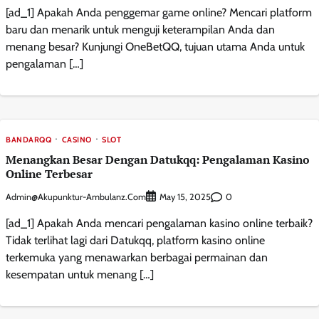
[ad_1] Apakah Anda penggemar game online? Mencari platform
baru dan menarik untuk menguji keterampilan Anda dan
menang besar? Kunjungi OneBetQQ, tujuan utama Anda untuk
pengalaman […]
BANDARQQ
CASINO
SLOT
Menangkan Besar Dengan Datukqq: Pengalaman Kasino
Online Terbesar
Admin@akupunktur-Ambulanz.com
0
May 15, 2025
[ad_1] Apakah Anda mencari pengalaman kasino online terbaik?
Tidak terlihat lagi dari Datukqq, platform kasino online
terkemuka yang menawarkan berbagai permainan dan
kesempatan untuk menang […]