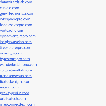
datawizardslab.com
cubiqio.com
geeklifechronicle.com
infospherepro.com
foodiesavorpro.com
vortexohq.com
epicadventurepro.com
insightwavelab.com
lifeexplorerpro.com
novusgo.com
bytestormpro.com
wanderlustchrono.com
culturetrendlab.com
trendsensehub.com
ticktockenigma.com
eulerxr.com
geekifygenius.com
orbitextech.com
magconnecttech.com