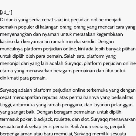
[ad_1]
Di dunia yang serba cepat saat ini, perjudian online menjadi
semakin populer di kalangan orang-orang yang mencari cara yang
menyenangkan dan nyaman untuk merasakan kegembiraan
kasino dari kenyamanan rumah mereka sendiri. Dengan
munculnya platform perjudian online, kini ada lebih banyak pilihan
untuk dipilih oleh para pemain. Salah satu platform yang
menonjol dari yang lain adalah Suryaqq, platform perjudian online
utama yang menawarkan beragam permainan dan fitur untuk
dinikmati para pemain.
Suryaqq adalah platform perjudian online terkemuka yang dengan
cepat mendapatkan reputasi atas permainannya yang berkualitas
tinggi, antarmuka yang ramah pengguna, dan layanan pelanggan
yang sangat baik. Dengan beragam permainan untuk dipilih,
termasuk poker, blackjack, roulette, dan slot, Suryaqq menawarkan
sesuatu untuk setiap jenis pemain. Baik Anda seorang penjudi
berpengalaman atau baru memulai, Suryaqq memiliki sesuatu