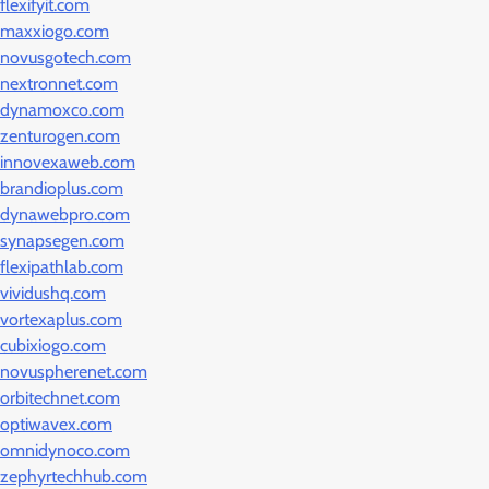
flexifyit.com
maxxiogo.com
novusgotech.com
nextronnet.com
dynamoxco.com
zenturogen.com
innovexaweb.com
brandioplus.com
dynawebpro.com
synapsegen.com
flexipathlab.com
vividushq.com
vortexaplus.com
cubixiogo.com
novuspherenet.com
orbitechnet.com
optiwavex.com
omnidynoco.com
zephyrtechhub.com