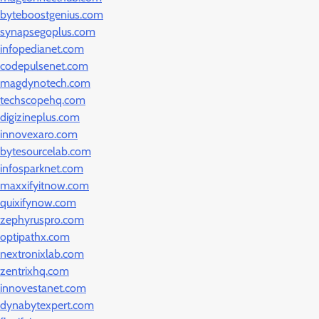
byteboostgenius.com
synapsegoplus.com
infopedianet.com
codepulsenet.com
magdynotech.com
techscopehq.com
digizineplus.com
innovexaro.com
bytesourcelab.com
infosparknet.com
maxxifyitnow.com
quixifynow.com
zephyruspro.com
optipathx.com
nextronixlab.com
zentrixhq.com
innovestanet.com
dynabytexpert.com