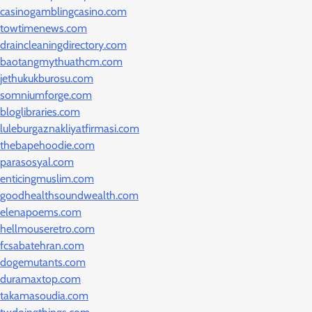
casinogamblingcasino.com
towtimenews.com
draincleaningdirectory.com
baotangmythuathcm.com
jethukukburosu.com
somniumforge.com
bloglibraries.com
luleburgaznakliyatfirmasi.com
thebapehoodie.com
parasosyal.com
enticingmuslim.com
goodhealthsoundwealth.com
elenapoems.com
hellmouseretro.com
fcsabatehran.com
dogemutants.com
duramaxtop.com
takamasoudia.com