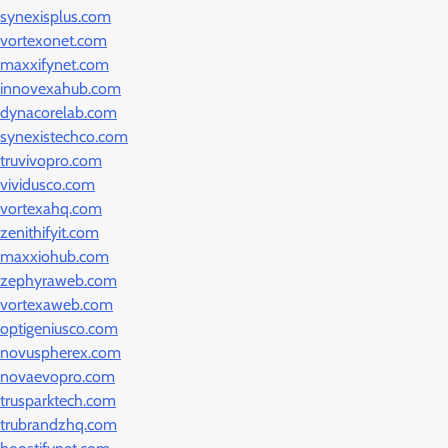
synexisplus.com
vortexonet.com
maxxifynet.com
innovexahub.com
dynacorelab.com
synexistechco.com
truvivopro.com
vividusco.com
vortexahq.com
zenithifyit.com
maxxiohub.com
zephyraweb.com
vortexaweb.com
optigeniusco.com
novuspherex.com
novaevopro.com
trusparktech.com
trubrandzhq.com