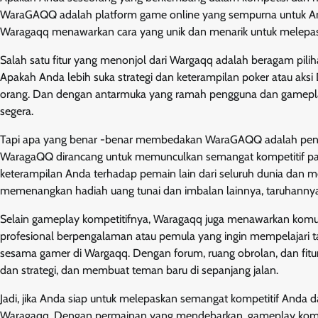
WaraGAQQ adalah platform game online yang sempurna untuk An
Waragaqq menawarkan cara yang unik dan menarik untuk melepas
Salah satu fitur yang menonjol dari Wargaqq adalah beragam pili
Apakah Anda lebih suka strategi dan keterampilan poker atau ak
orang. Dan dengan antarmuka yang ramah pengguna dan gamepl
segera.
Tapi apa yang benar -benar membedakan WaraGAQQ adalah peneka
WaragaQQ dirancang untuk memunculkan semangat kompetitif pad
keterampilan Anda terhadap pemain lain dari seluruh dunia da
memenangkan hadiah uang tunai dan imbalan lainnya, taruhannya 
Selain gameplay kompetitifnya, Waragaqq juga menawarkan kom
profesional berpengalaman atau pemula yang ingin mempelajari
sesama gamer di Wargaqq. Dengan forum, ruang obrolan, dan fitur 
dan strategi, dan membuat teman baru di sepanjang jalan.
Jadi, jika Anda siap untuk melepaskan semangat kompetitif Anda d
Waragaqq. Dengan permainan yang mendebarkan, gameplay komp