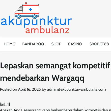
Skip
to
content
HOME
BANDARQQ
SLOT
CASINO
SBOBET88
Lepaskan semangat kompetiti
mendebarkan Wargaqq
Posted on
April 16, 2025
by
admin@akupunktur-ambulanz.com
[ad_1]
Apakah Anda seseorang yang berkembang dalam kompetisi dan me