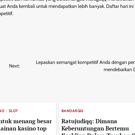
 Anda kembali untuk mendapatkan lebih banyak. Daftar hari ini 
titif.
Lepaskan semangat kompetitif Anda dengan pe
Next:
mendebarkan 
NO
SLOT
BANDARQQ
untuk menang besar
Ratujudiqq: Dimana
ainan kasino top
Keberuntungan Bertemu