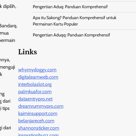
dipilih,
Pengertian Aduq: Panduan Komprehensif
Apa itu Sakong? Panduan Komprehensif untuk
Permainan Kartu Populer
 Bandarq.
semua
Pengertian Aduqq: Panduan Komprehensif
bermain
Links
nnya,
menguji
whymydoggy.com
k
digitalearnweb.com
interbolaslot.org
palmkuafor.com
ang
dataentrypro.net
 dari
dreamrummypro.com
 tips
kaiminsupport.com
belanjareceh.com
i dari
shannonsticker.com
insprationbuzz.com