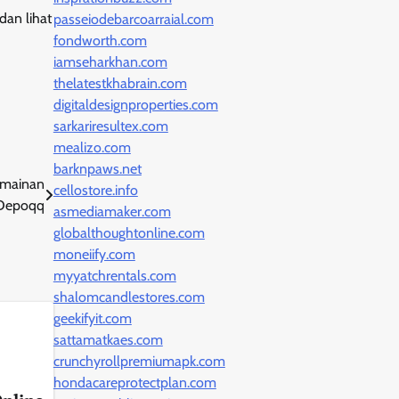
dan lihat
passeiodebarcoarraial.com
fondworth.com
iamseharkhan.com
thelatestkhabrain.com
digitaldesignproperties.com
sarkariresultex.com
mealizo.com
barknpaws.net
rmainan
cellostore.info
Depoqq
asmediamaker.com
globalthoughtonline.com
moneiify.com
myyatchrentals.com
shalomcandlestores.com
geekifyit.com
sattamatkaes.com
crunchyrollpremiumapk.com
hondacareprotectplan.com