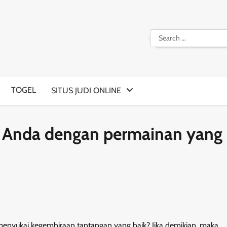
Search
for:
TOGEL
SITUS JUDI ONLINE
f Anda dengan permainan yang
nyukai kegembiraan tantangan yang baik? Jika demikian, maka