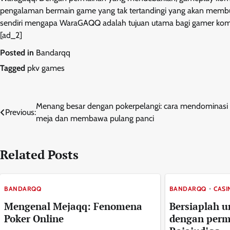
pengalaman bermain game yang tak tertandingi yang akan membuat
sendiri mengapa WaraGAQQ adalah tujuan utama bagi gamer kompe
[ad_2]
Posted in
Bandarqq
Tagged
pkv games
Post
Menang besar dengan pokerpelangi: cara mendominasi
Previous:
meja dan membawa pulang panci
navigation
Related Posts
BANDARQQ
BANDARQQ
CASI
Mengenal Mejaqq: Fenomena
Bersiaplah 
Poker Online
dengan perm