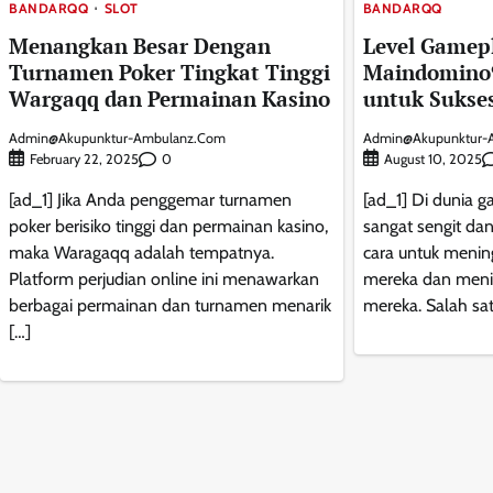
BANDARQQ
SLOT
BANDARQQ
Menangkan Besar Dengan
Level Gamep
Turnamen Poker Tingkat Tinggi
Maindomino9
Wargaqq dan Permainan Kasino
untuk Sukse
Admin@akupunktur-Ambulanz.com
Admin@akupunktur-
0
February 22, 2025
August 10, 2025
[ad_1] Jika Anda penggemar turnamen
[ad_1] Di dunia g
poker berisiko tinggi dan permainan kasino,
sangat sengit da
maka Waragaqq adalah tempatnya.
cara untuk menin
Platform perjudian online ini menawarkan
mereka dan meni
berbagai permainan dan turnamen menarik
mereka. Salah sa
[…]