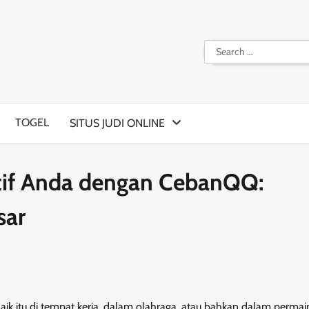
Search
for:
TOGEL
SITUS JUDI ONLINE
tif Anda dengan CebanQQ:
sar
Baik itu di tempat kerja, dalam olahraga, atau bahkan dalam perma