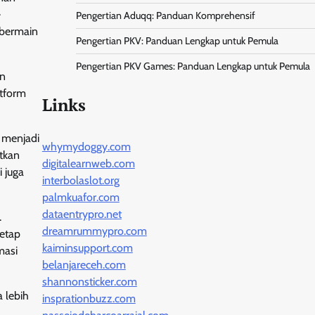
–
Pengertian Aduqq: Panduan Komprehensif
 bermain
Pengertian PKV: Panduan Lengkap untuk Pemula
Pengertian PKV Games: Panduan Lengkap untuk Pemula
an
tform
Links
 menjadi
whymydoggy.com
tkan
digitalearnweb.com
 juga
interbolaslot.org
palmkuafor.com
dataentrypro.net
.
dreamrummypro.com
tetap
kaiminsupport.com
masi
belanjareceh.com
shannonsticker.com
 lebih
insprationbuzz.com