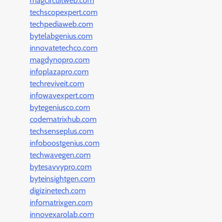
magcircuitweb.com
techscopexpert.com
techpediaweb.com
bytelabgenius.com
innovatetechco.com
magdynopro.com
infoplazapro.com
techreviveit.com
infowavexpert.com
bytegeniusco.com
codematrixhub.com
techsenseplus.com
infoboostgenius.com
techwavegen.com
bytesavvypro.com
byteinsightgen.com
digizinetech.com
infomatrixgen.com
innovexarolab.com