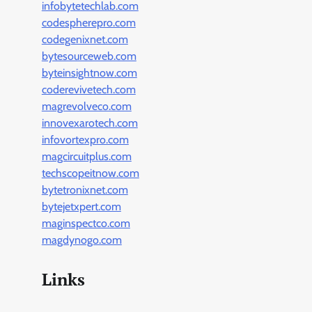
infobytetechlab.com
codespherepro.com
codegenixnet.com
bytesourceweb.com
byteinsightnow.com
coderevivetech.com
magrevolveco.com
innovexarotech.com
infovortexpro.com
magcircuitplus.com
techscopeitnow.com
bytetronixnet.com
bytejetxpert.com
maginspectco.com
magdynogo.com
Links