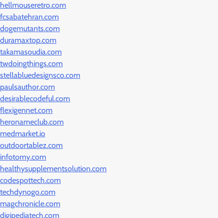
hellmouseretro.com
fcsabatehran.com
dogemutants.com
duramaxtop.com
takamasoudia.com
twdoingthings.com
stellabluedesignsco.com
paulsauthor.com
desirablecodeful.com
flexigennet.com
heronameclub.com
medmarket.io
outdoortablez.com
infotomy.com
healthysupplementsolution.com
codespottech.com
techdynogo.com
magchronicle.com
digipediatech.com