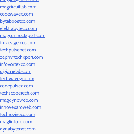
magcircuitlab.com
codewavex.com
byteboostco.com
elektrabyteco.com
magconnectxpert.com
truzestgenius.com
techpulsenet.com
zephyrtechxpert.com
infovortexco.com
digizinelab.com
techwavego.com
codepulsex.com
techscopetech.com
magdynoweb.com
innovexaroweb.com
techreviveco.com
maglinkaro.com
dynabytenet.com