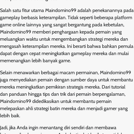
Salah satu fitur utama Maindomino99 adalah penekanannya pada
gameplay berbasis keterampilan. Tidak seperti beberapa platform
game online lainnya yang sangat bergantung pada kebetulan,
Maindomino99 memberi penghargaan kepada pemain yang
meluangkan waktu untuk mengembangkan strategi mereka dan
mengasah keterampilan mereka. Ini berarti bahwa bahkan pemula
dapat dengan cepat meningkatkan gameplay mereka dan mulai
memenangkan lebih banyak game.
Selain menawarkan berbagai macam permainan, Maindomino99
juga menyediakan pemain dengan sumber daya untuk membantu
mereka meningkatkan pemikiran strategis mereka. Dari tutorial
dan panduan hingga tips dan trik dari pemain berpengalaman,
Maindomino99 didedikasikan untuk membantu pemain
melepaskan ahli strategi batin mereka dan menjadi gamer yang
lebih baik.
Jadi, jika Anda ingin menantang diri sendiri dan membawa