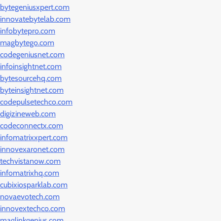
bytegeniusxpert.com
innovatebytelab.com
infobytepro.com
magbytego.com
codegeniusnet.com
infoinsightnet.com
bytesourcehq.com
byteinsightnet.com
codepulsetechco.com
digizineweb.com
codeconnectx.com
infomatrixxpert.com
innovexaronet.com
techvistanow.com
infomatrixhq.com
cubixiosparklab.com
novaevotech.com
innovextechco.com
maglinkgenius.com