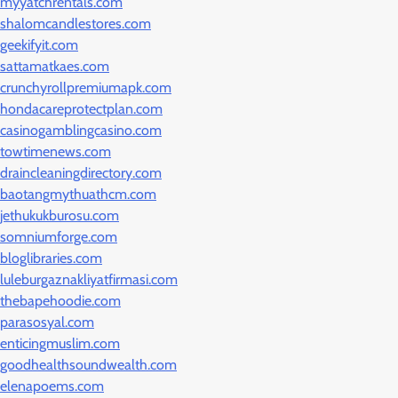
myyatchrentals.com
shalomcandlestores.com
geekifyit.com
sattamatkaes.com
crunchyrollpremiumapk.com
hondacareprotectplan.com
casinogamblingcasino.com
towtimenews.com
draincleaningdirectory.com
baotangmythuathcm.com
jethukukburosu.com
somniumforge.com
bloglibraries.com
luleburgaznakliyatfirmasi.com
thebapehoodie.com
parasosyal.com
enticingmuslim.com
goodhealthsoundwealth.com
elenapoems.com