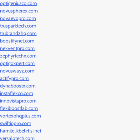
optigeniusco.com
novuspherex.com
novaevopro.com
trusparktech.com
trubrandzhq.com
boostifynet.com
nexventpro.com
zephyrtechx.com
optigoxpert.com
novuswayz.com
actifypro.com
dynaboostx.com
instaflexco.com
innovistapro.com
flexiboostlab.com
vortexohqplus.com
swiftiopro.com
hamilelikbelirtisi.net
versalotech.com