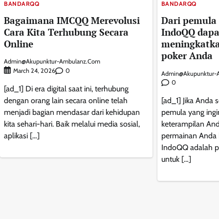
BANDARQQ
BANDARQQ
Bagaimana IMCQQ Merevolusi
Dari pemula
Cara Kita Terhubung Secara
IndoQQ dap
Online
meningkatka
poker Anda
Admin@akupunktur-Ambulanz.com
0
March 24, 2026
Admin@akupunktur-
0
[ad_1] Di era digital saat ini, terhubung
dengan orang lain secara online telah
[ad_1] Jika Anda
menjadi bagian mendasar dari kehidupan
pemula yang ing
kita sehari-hari. Baik melalui media sosial,
keterampilan A
aplikasi […]
permainan Anda k
IndoQQ adalah p
untuk […]