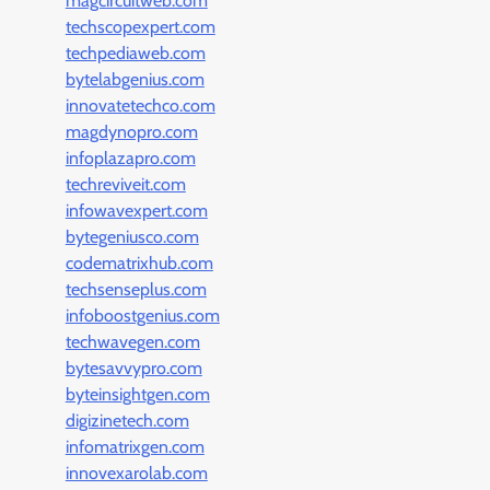
magcircuitweb.com
techscopexpert.com
techpediaweb.com
bytelabgenius.com
innovatetechco.com
magdynopro.com
infoplazapro.com
techreviveit.com
infowavexpert.com
bytegeniusco.com
codematrixhub.com
techsenseplus.com
infoboostgenius.com
techwavegen.com
bytesavvypro.com
byteinsightgen.com
digizinetech.com
infomatrixgen.com
innovexarolab.com