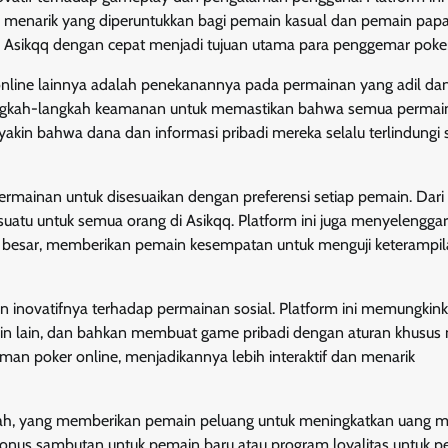
enarik yang diperuntukkan bagi pemain kasual dan pemain papa
Asikqq dengan cepat menjadi tujuan utama para penggemar poker
 online lainnya adalah penekanannya pada permainan yang adil da
 langkah-langkah keamanan untuk memastikan bahwa semua permai
yakin bahwa dana dan informasi pribadi mereka selalu terlindungi 
mainan untuk disesuaikan dengan preferensi setiap pemain. Dari
uatu untuk semua orang di Asikqq. Platform ini juga menyelengga
h besar, memberikan pemain kesempatan untuk menguji keterampi
n inovatifnya terhadap permainan sosial. Platform ini memungkin
n lain, dan bahkan membuat game pribadi dengan aturan khusus
man poker online, menjadikannya lebih interaktif dan menarik
ah, yang memberikan pemain peluang untuk meningkatkan uang m
bonus sambutan untuk pemain baru atau program loyalitas untuk 