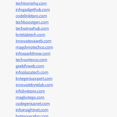
techtronixhq.com
infogadgethub.com
codelinkitpro.com
techboostgen.com
techsensehub.com
bytelabtech.com
innovatexaweb.com
magdynotechco.com
infosparkitnow.com
techvortexco.com
geekifyweb.com
infoplazatech.com
bytegeniusxpert.com
innovatebytelab.com
infobytepro.com
magbytego.com
codegeniusnet.com
infoinsightnet.com
bytesourcehq.com