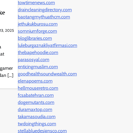
towtimenews.com
draincleaningdirectory.com
ke
baotangmythuathcm.com
jethukukburosu.com
somniumforge.com
 13, 2025
bloglibraries.com
luleburgaznakliyatfirmasi.com
a
thebapehoodie.com
at
parasosyal.com
enticingmuslim.com
 gamer
goodhealthsoundwealth.com
dan […]
elenapoems.com
hellmouseretro.com
fcsabatehran.com
dogemutants.com
duramaxtop.com
takamasoudia.com
twdoingthings.com
stellabluedesignsco.com