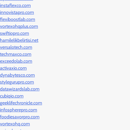
instaflexco.com
innovistapro.com
flexiboostlab.com
vortexohqplus.com
swiftiopro.com
hamilelikbelirtisi.net
versalotech.com
techmaxco.com
exceedolab.com
activaxio.com
dynabytesco.com
stylegurupro.com
datawizardslab.com
cubiqio.com
geeklifechronicle.com
infospherepro.com
foodiesavorpro.com
vortexohq.com