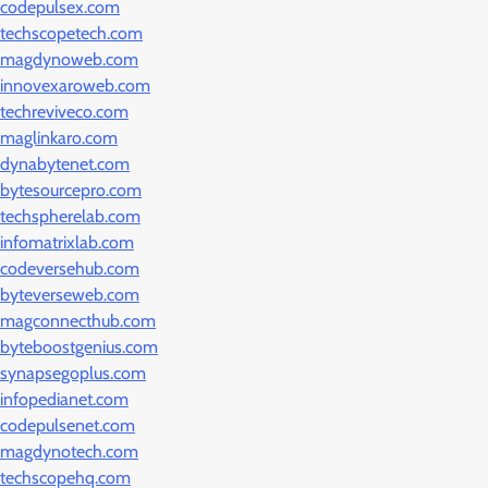
codepulsex.com
techscopetech.com
magdynoweb.com
innovexaroweb.com
techreviveco.com
maglinkaro.com
dynabytenet.com
bytesourcepro.com
techspherelab.com
infomatrixlab.com
codeversehub.com
byteverseweb.com
magconnecthub.com
byteboostgenius.com
synapsegoplus.com
infopedianet.com
codepulsenet.com
magdynotech.com
techscopehq.com