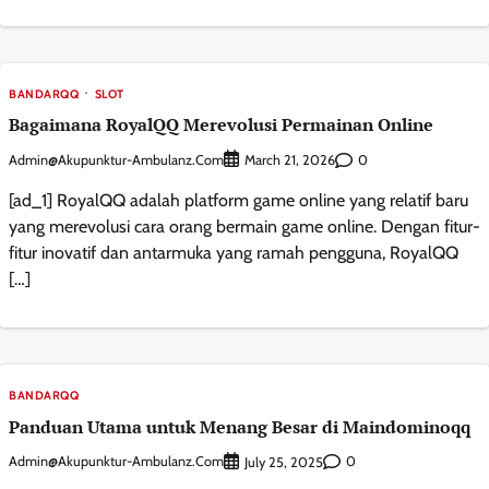
BANDARQQ
SLOT
Bagaimana RoyalQQ Merevolusi Permainan Online
Admin@akupunktur-Ambulanz.com
0
March 21, 2026
[ad_1] RoyalQQ adalah platform game online yang relatif baru
yang merevolusi cara orang bermain game online. Dengan fitur-
fitur inovatif dan antarmuka yang ramah pengguna, RoyalQQ
[…]
BANDARQQ
Panduan Utama untuk Menang Besar di Maindominoqq
Admin@akupunktur-Ambulanz.com
0
July 25, 2025