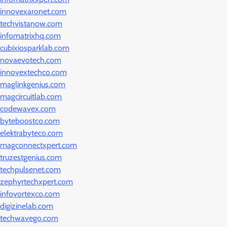
innovexaronet.com
techvistanow.com
infomatrixhq.com
cubixiosparklab.com
novaevotech.com
innovextechco.com
maglinkgenius.com
magcircuitlab.com
codewavex.com
byteboostco.com
elektrabyteco.com
magconnectxpert.com
truzestgenius.com
techpulsenet.com
zephyrtechxpert.com
infovortexco.com
digizinelab.com
techwavego.com