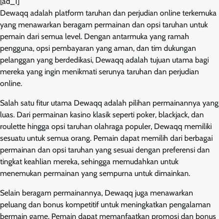
[ad_1]
Dewaqq adalah platform taruhan dan perjudian online terkemuka
yang menawarkan beragam permainan dan opsi taruhan untuk
pemain dari semua level. Dengan antarmuka yang ramah
pengguna, opsi pembayaran yang aman, dan tim dukungan
pelanggan yang berdedikasi, Dewaqq adalah tujuan utama bagi
mereka yang ingin menikmati serunya taruhan dan perjudian
online.
Salah satu fitur utama Dewaqq adalah pilihan permainannya yang
luas. Dari permainan kasino klasik seperti poker, blackjack, dan
roulette hingga opsi taruhan olahraga populer, Dewaqq memiliki
sesuatu untuk semua orang. Pemain dapat memilih dari berbagai
permainan dan opsi taruhan yang sesuai dengan preferensi dan
tingkat keahlian mereka, sehingga memudahkan untuk
menemukan permainan yang sempurna untuk dimainkan.
Selain beragam permainannya, Dewaqq juga menawarkan
peluang dan bonus kompetitif untuk meningkatkan pengalaman
bermain game. Pemain dapat memanfaatkan promosi dan bonus