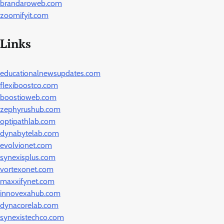
brandaroweb.com
zoomifyit.com
Links
educationalnewsupdates.com
flexiboostco.com
boostioweb.com
zephyrushub.com
optipathlab.com
dynabytelab.com
evolvionet.com
synexisplus.com
vortexonet.com
maxxifynet.com
innovexahub.com
dynacorelab.com
synexistechco.com