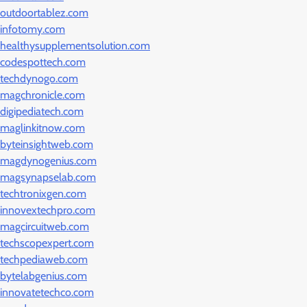
outdoortablez.com
infotomy.com
healthysupplementsolution.com
codespottech.com
techdynogo.com
magchronicle.com
digipediatech.com
maglinkitnow.com
byteinsightweb.com
magdynogenius.com
magsynapselab.com
techtronixgen.com
innovextechpro.com
magcircuitweb.com
techscopexpert.com
techpediaweb.com
bytelabgenius.com
innovatetechco.com