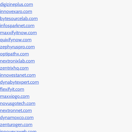
digizineplus.com
innovexaro.com
bytesourcelab.com
infosparknet.com
maxxifyitnow.com
quixifynow.com
zephyruspro.com
optipathx.com
nextronixlab.com
zentrixhq.com
innovestanet.com
dynabytexpert.com
flexifyit.com
maxxiogo.com
novusgotech.com
nextronnet.com
dynamoxco.com
zenturogen.com
innovexaweb.com