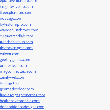
epicadventurepro.com
insightwavelab.com
lifeexplorerpro.com
novusgo.com
bytestormpro.com
wanderlustchrono.com
culturetrendlab.com
trendsensehub.com
ticktockenigma.com
eulerxr.com
geekifygenius.com
orbitextech.com
magconnecttech.com
zenifyweb.com
livetogel.co
genmatfiredoor.com
findlascegasproperties.com
healthhavenrobbie.com
donanddonnadesigns.com