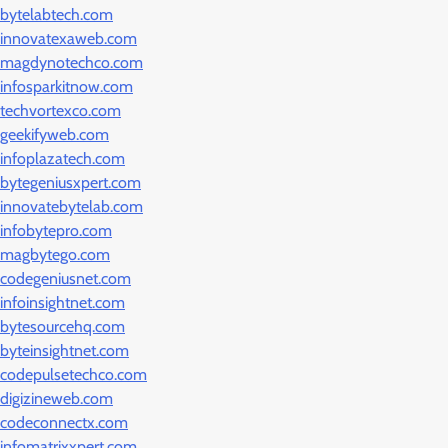
bytelabtech.com
innovatexaweb.com
magdynotechco.com
infosparkitnow.com
techvortexco.com
geekifyweb.com
infoplazatech.com
bytegeniusxpert.com
innovatebytelab.com
infobytepro.com
magbytego.com
codegeniusnet.com
infoinsightnet.com
bytesourcehq.com
byteinsightnet.com
codepulsetechco.com
digizineweb.com
codeconnectx.com
infomatrixxpert.com