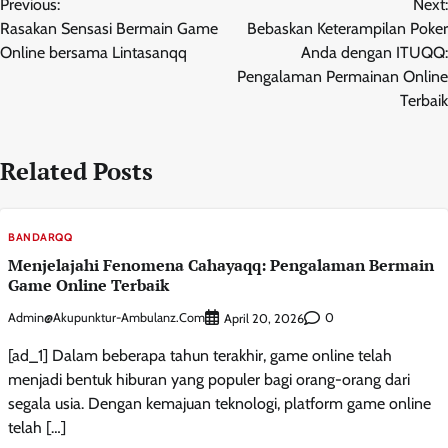
Previous:
Next:
navigation
Rasakan Sensasi Bermain Game
Bebaskan Keterampilan Poker
Online bersama Lintasanqq
Anda dengan ITUQQ:
Pengalaman Permainan Online
Terbaik
Related Posts
BANDARQQ
Menjelajahi Fenomena Cahayaqq: Pengalaman Bermain
Game Online Terbaik
Admin@akupunktur-Ambulanz.com
0
April 20, 2026
[ad_1] Dalam beberapa tahun terakhir, game online telah
menjadi bentuk hiburan yang populer bagi orang-orang dari
segala usia. Dengan kemajuan teknologi, platform game online
telah […]