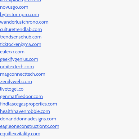
novusgo.com
bytestormpro.com
wanderlustchrono.com
culturetrendlab.com
trendsensehub.com
ticktockenigma.com
eulerxr.com
geekifygenius.com
orbitextech.com
magconnecttech.com
zenifyweb.com
livetogel.co
genmatfiredoor.com
findlascegasproperties.com
healthhavenrobbie.com
donanddonnadesigns.com
eagleoneconstructiontx.com
equiflexvitality.com