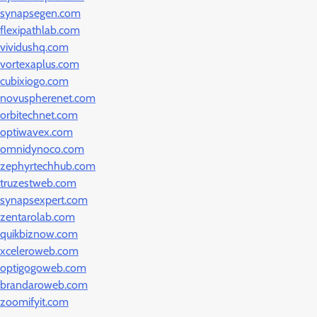
synapsegen.com
flexipathlab.com
vividushq.com
vortexaplus.com
cubixiogo.com
novuspherenet.com
orbitechnet.com
optiwavex.com
omnidynoco.com
zephyrtechhub.com
truzestweb.com
synapsexpert.com
zentarolab.com
quikbiznow.com
xceleroweb.com
optigogoweb.com
brandaroweb.com
zoomifyit.com