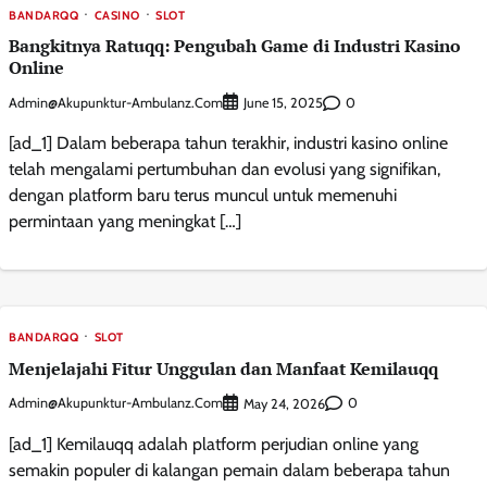
BANDARQQ
CASINO
SLOT
Bangkitnya Ratuqq: Pengubah Game di Industri Kasino
Online
Admin@akupunktur-Ambulanz.com
0
June 15, 2025
[ad_1] Dalam beberapa tahun terakhir, industri kasino online
telah mengalami pertumbuhan dan evolusi yang signifikan,
dengan platform baru terus muncul untuk memenuhi
permintaan yang meningkat […]
BANDARQQ
SLOT
Menjelajahi Fitur Unggulan dan Manfaat Kemilauqq
Admin@akupunktur-Ambulanz.com
0
May 24, 2026
[ad_1] Kemilauqq adalah platform perjudian online yang
semakin populer di kalangan pemain dalam beberapa tahun