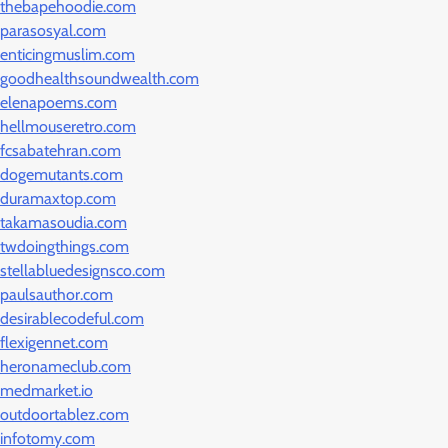
thebapehoodie.com
parasosyal.com
enticingmuslim.com
goodhealthsoundwealth.com
elenapoems.com
hellmouseretro.com
fcsabatehran.com
dogemutants.com
duramaxtop.com
takamasoudia.com
twdoingthings.com
stellabluedesignsco.com
paulsauthor.com
desirablecodeful.com
flexigennet.com
heronameclub.com
medmarket.io
outdoortablez.com
infotomy.com