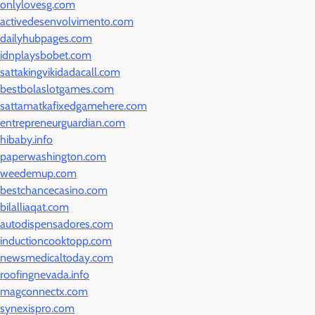
onlylovesg.com
activedesenvolvimento.com
dailyhubpages.com
idnplaysbobet.com
sattakingvikidadacall.com
bestbolaslotgames.com
sattamatkafixedgamehere.com
entrepreneurguardian.com
hibaby.info
paperwashington.com
weedemup.com
bestchancecasino.com
bilalliaqat.com
autodispensadores.com
inductioncooktopp.com
newsmedicaltoday.com
roofingnevada.info
magconnectx.com
synexispro.com