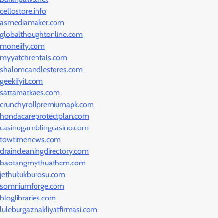
cellostore.info
asmediamaker.com
globalthoughtonline.com
moneiify.com
myyatchrentals.com
shalomcandlestores.com
geekifyit.com
sattamatkaes.com
crunchyrollpremiumapk.com
hondacareprotectplan.com
casinogamblingcasino.com
towtimenews.com
draincleaningdirectory.com
baotangmythuathcm.com
jethukukburosu.com
somniumforge.com
bloglibraries.com
luleburgaznakliyatfirmasi.com