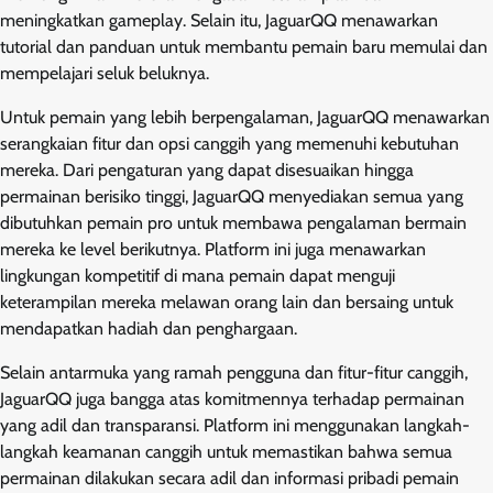
meningkatkan gameplay. Selain itu, JaguarQQ menawarkan
tutorial dan panduan untuk membantu pemain baru memulai dan
mempelajari seluk beluknya.
Untuk pemain yang lebih berpengalaman, JaguarQQ menawarkan
serangkaian fitur dan opsi canggih yang memenuhi kebutuhan
mereka. Dari pengaturan yang dapat disesuaikan hingga
permainan berisiko tinggi, JaguarQQ menyediakan semua yang
dibutuhkan pemain pro untuk membawa pengalaman bermain
mereka ke level berikutnya. Platform ini juga menawarkan
lingkungan kompetitif di mana pemain dapat menguji
keterampilan mereka melawan orang lain dan bersaing untuk
mendapatkan hadiah dan penghargaan.
Selain antarmuka yang ramah pengguna dan fitur-fitur canggih,
JaguarQQ juga bangga atas komitmennya terhadap permainan
yang adil dan transparansi. Platform ini menggunakan langkah-
langkah keamanan canggih untuk memastikan bahwa semua
permainan dilakukan secara adil dan informasi pribadi pemain