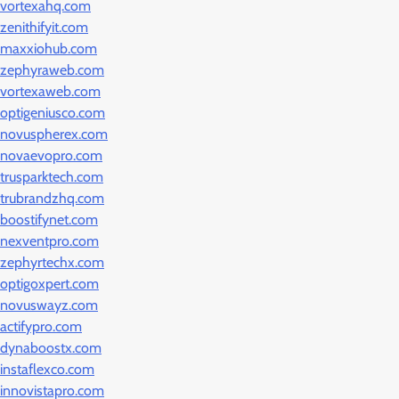
vortexahq.com
zenithifyit.com
maxxiohub.com
zephyraweb.com
vortexaweb.com
optigeniusco.com
novuspherex.com
novaevopro.com
trusparktech.com
trubrandzhq.com
boostifynet.com
nexventpro.com
zephyrtechx.com
optigoxpert.com
novuswayz.com
actifypro.com
dynaboostx.com
instaflexco.com
innovistapro.com