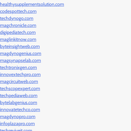
healthysupplementsolution.com
codespottech.com
techdynogo.com
magchronicle.com
digipediatech.com
maglinkitnow.com
byteinsightweb.com
magdynogenius.com
magsynapselab.com
techtronixgen.com
innovextechpro.com
magcircuitweb.com
techscopexpert.com
techpediaweb.com
bytelabgenius.com
innovatetechco.com
magdynopro.com
infoplazapro.com
techreviveit.com