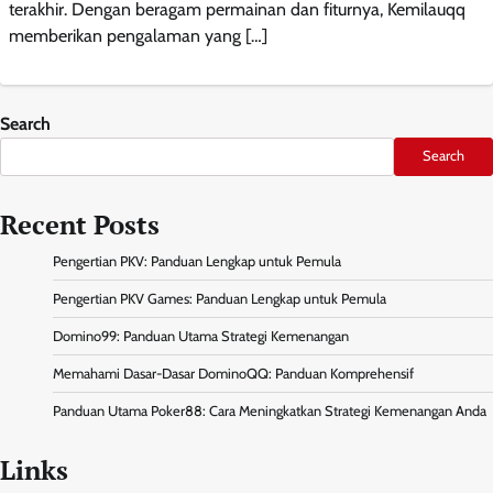
terakhir. Dengan beragam permainan dan fiturnya, Kemilauqq
memberikan pengalaman yang […]
Search
Search
Recent Posts
Pengertian PKV: Panduan Lengkap untuk Pemula
Pengertian PKV Games: Panduan Lengkap untuk Pemula
Domino99: Panduan Utama Strategi Kemenangan
Memahami Dasar-Dasar DominoQQ: Panduan Komprehensif
Panduan Utama Poker88: Cara Meningkatkan Strategi Kemenangan Anda
Links