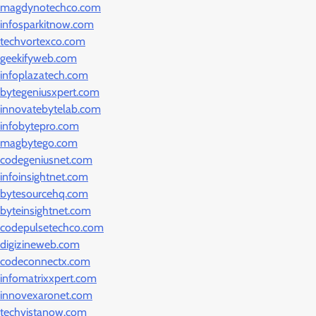
magdynotechco.com
infosparkitnow.com
techvortexco.com
geekifyweb.com
infoplazatech.com
bytegeniusxpert.com
innovatebytelab.com
infobytepro.com
magbytego.com
codegeniusnet.com
infoinsightnet.com
bytesourcehq.com
byteinsightnet.com
codepulsetechco.com
digizineweb.com
codeconnectx.com
infomatrixxpert.com
innovexaronet.com
techvistanow.com