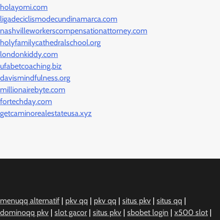
holayomi.com
ligadeciclismodecundinamarca.com
nashvilleworkerscompensationattorney.com
holyfamilycathedralschool.org
londonkiddy.com
ufabetcoaching.biz
davismindfulness.org
millionairebyte.com
fortechday.com
getcaminorealestateusa.xyz
menuqq alternatif
|
pkv qq
|
pkv qq
|
situs pkv
|
situs qq
|
dominoqq pkv
|
slot gacor
|
situs pkv
|
sbobet login
|
x500 slot
|