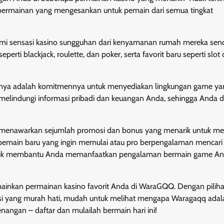
 permainan yang mengesankan untuk pemain dari semua tingkat
mi sensasi kasino sungguhan dari kenyamanan rumah mereka sendi
rti blackjack, roulette, dan poker, serta favorit baru seperti slot
innya adalah komitmennya untuk menyediakan lingkungan game y
k melindungi informasi pribadi dan keuangan Anda, sehingga Anda 
 menawarkan sejumlah promosi dan bonus yang menarik untuk m
main baru yang ingin memulai atau pro berpengalaman mencari
 untuk membantu Anda memanfaatkan pengalaman bermain game A
mainkan permainan kasino favorit Anda di WaraGQQ. Dengan pilih
 yang murah hati, mudah untuk melihat mengapa Waragaqq adal
nangan – daftar dan mulailah bermain hari ini!