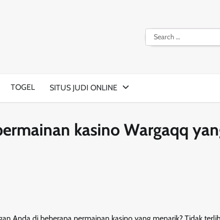
Search
for:
TOGEL
SITUS JUDI ONLINE
 permainan kasino Wargaqq yan
an Anda di beberapa permainan kasino yang menarik? Tidak terliha