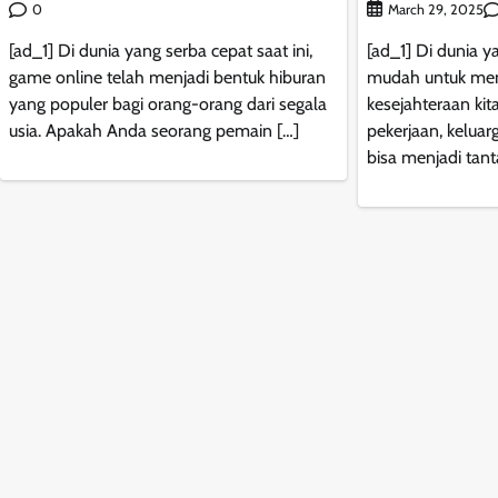
0
March 29, 2025
[ad_1] Di dunia yang serba cepat saat ini,
[ad_1] Di dunia ya
game online telah menjadi bentuk hiburan
mudah untuk men
yang populer bagi orang-orang dari segala
kesejahteraan ki
usia. Apakah Anda seorang pemain […]
pekerjaan, keluar
bisa menjadi tan