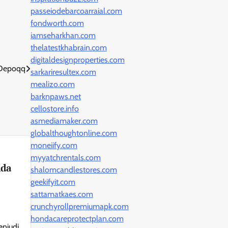
passeiodebarcoarraial.com
fondworth.com
iamseharkhan.com
thelatestkhabrain.com
digitaldesignproperties.com
 Depoqq
sarkariresultex.com
mealizo.com
barknpaws.net
cellostore.info
asmediamaker.com
globalthoughtonline.com
moneiify.com
myyatchrentals.com
nda
shalomcandlestores.com
geekifyit.com
sattamatkaes.com
crunchyrollpremiumapk.com
hondacareprotectplan.com
enjudi