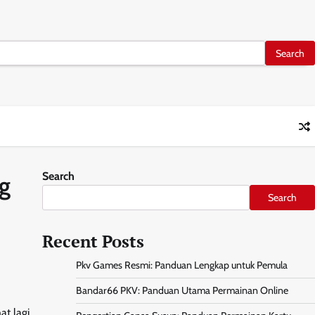
Search
g
Search
Recent Posts
Pkv Games Resmi: Panduan Lengkap untuk Pemula
Bandar66 PKV: Panduan Utama Permainan Online
t lagi