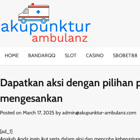
Skip
to
content
HOME
BANDARQQ
SLOT
CASINO
SBOBET88
Dapatkan aksi dengan pilihan
mengesankan
Posted on
March 17, 2025
by
admin@akupunktur-ambulanz.com
[ad_1]
Apakah Anda ingin ikut serta dalam aksi dan mencoba keberuntung