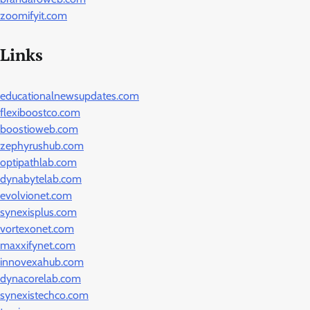
zoomifyit.com
Links
educationalnewsupdates.com
flexiboostco.com
boostioweb.com
zephyrushub.com
optipathlab.com
dynabytelab.com
evolvionet.com
synexisplus.com
vortexonet.com
maxxifynet.com
innovexahub.com
dynacorelab.com
synexistechco.com