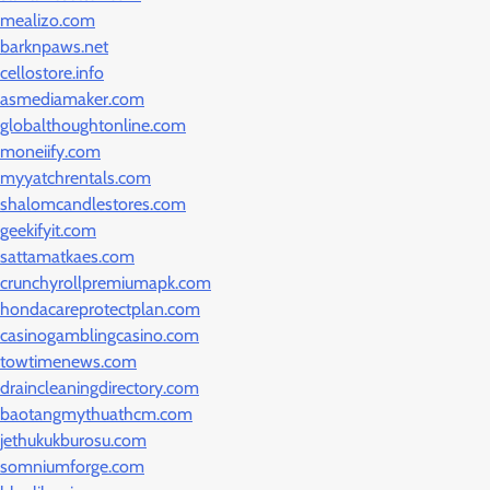
mealizo.com
barknpaws.net
cellostore.info
asmediamaker.com
globalthoughtonline.com
moneiify.com
myyatchrentals.com
shalomcandlestores.com
geekifyit.com
sattamatkaes.com
crunchyrollpremiumapk.com
hondacareprotectplan.com
casinogamblingcasino.com
towtimenews.com
draincleaningdirectory.com
baotangmythuathcm.com
jethukukburosu.com
somniumforge.com