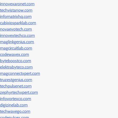
innovexaronet.com
techvistanow.com
infomatrixhq.com
cubixiosparklab.com
novaevotech.com
innovextechco.com
maglinkgenius.com
magcircuitlab.com
codewavex.com
byteboostco.com
elektrabyteco.com
magconnectxpert.com
truzestgenius.com
techpulsenet.com
zephyrtechxpert.com
infovortexco.com
digizinelab.com
techwavego.com
codepulsex.com