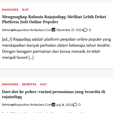
BANDARQQ
SLOT
Mengungkap Rahasia Rajajudiqq: Melihat Lebih Dekat
Platform Judi Online Populer
Admin@akupunktur-Ambulanz.com
0
December 27, 2024
[ad_1] Rajajudiqq adalah platform perjudian online populer yang
mendapatkan banyak perhatian dalam beberapa tahun terakhir.
Dengan beragam permainan dan bonus menarik, ini telah
menjadi favorit […]
BANDARQQ
SBOBET88
SLOT
Dari slot ke poker: variasi permainan yang tersedia di
rajajudiqq
Admin@akupunktur-Ambulanz.com
0
July 8, 2025