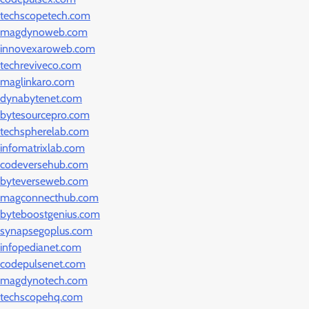
techscopetech.com
magdynoweb.com
innovexaroweb.com
techreviveco.com
maglinkaro.com
dynabytenet.com
bytesourcepro.com
techspherelab.com
infomatrixlab.com
codeversehub.com
byteverseweb.com
magconnecthub.com
byteboostgenius.com
synapsegoplus.com
infopedianet.com
codepulsenet.com
magdynotech.com
techscopehq.com