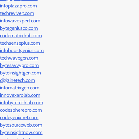
infoplazapro.com
techreviveit.com
infowavexpert.com
bytegeniusco.com
codematrixhub.com
techsenseplus.com
infoboostgenius.com
techwavegen.com
bytesavvypro.com
byteinsightgen.com
digizinetech.com
infomatrixgen.com
innovexarolab.com
infobytetechlab.com
codespherepro.com
codegenixnet.com
bytesourceweb.com
byteinsightnow.com