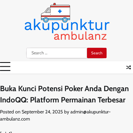
Skip
to
content
Search
for:
Buka Kunci Potensi Poker Anda Dengan
IndoQQ: Platform Permainan Terbesar
Posted on
September 24, 2025
by
admin@akupunktur-
ambulanz.com