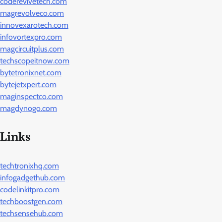
coderevivetech.com
magrevolveco.com
innovexarotech.com
infovortexpro.com
magcircuitplus.com
techscopeitnow.com
bytetronixnet.com
bytejetxpert.com
maginspectco.com
magdynogo.com
Links
techtronixhq.com
infogadgethub.com
codelinkitpro.com
techboostgen.com
techsensehub.com