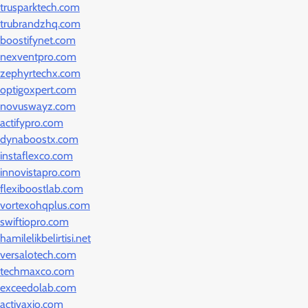
trusparktech.com
trubrandzhq.com
boostifynet.com
nexventpro.com
zephyrtechx.com
optigoxpert.com
novuswayz.com
actifypro.com
dynaboostx.com
instaflexco.com
innovistapro.com
flexiboostlab.com
vortexohqplus.com
swiftiopro.com
hamilelikbelirtisi.net
versalotech.com
techmaxco.com
exceedolab.com
activaxio.com