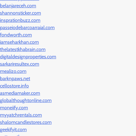
belanjareceh.com
shannonsticker.com
insprationbuzz.com
passeiodebarcoarraial.com
fondworth.com
iamseharkhan.com
thelatestkhabrain.com
digitaldesignproperties.com
sarkariresultex.com
mealizo.com
barknpaws.net
cellostore.info
asmediamaker.com
globalthoughtonline.com
moneiify.com
myyatchrentals.com
shalomcandlestores.com
geekifyit.com