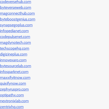
codeversehub.com
byteverseweb.com
magconnecthub.com
byteboostgenius.com
synapsegoplus.com
infopedianet.com
codepulsenet.com
magdynotech.com
techscopehq.com
digizineplus.com
innovexaro.com
bytesourcelab.com
infosparknet.com
maxxifyitnow.com
quixifynow.com
zephyruspro.com
optipathx.com
nextronixlab.com
zentrixhq.com