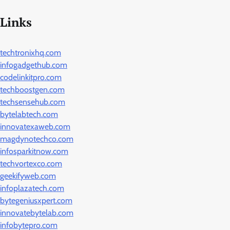
Links
techtronixhq.com
infogadgethub.com
codelinkitpro.com
techboostgen.com
techsensehub.com
bytelabtech.com
innovatexaweb.com
magdynotechco.com
infosparkitnow.com
techvortexco.com
geekifyweb.com
infoplazatech.com
bytegeniusxpert.com
innovatebytelab.com
infobytepro.com