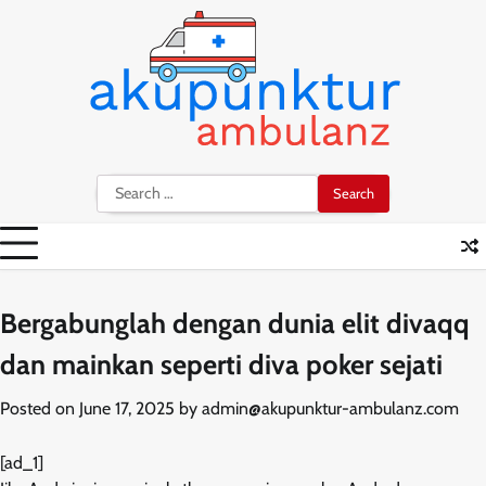
Skip
to
content
Search
for:
Bergabunglah dengan dunia elit divaqq
dan mainkan seperti diva poker sejati
Posted on
June 17, 2025
by
admin@akupunktur-ambulanz.com
[ad_1]