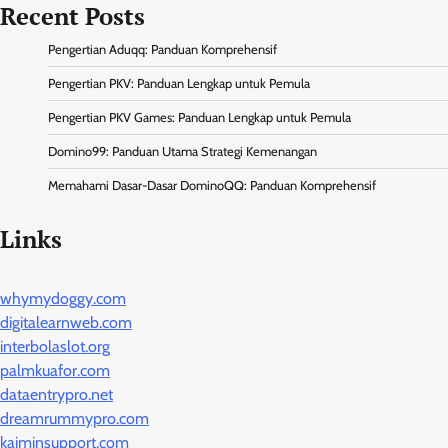
Recent Posts
Pengertian Aduqq: Panduan Komprehensif
Pengertian PKV: Panduan Lengkap untuk Pemula
Pengertian PKV Games: Panduan Lengkap untuk Pemula
Domino99: Panduan Utama Strategi Kemenangan
Memahami Dasar-Dasar DominoQQ: Panduan Komprehensif
Links
whymydoggy.com
digitalearnweb.com
interbolaslot.org
palmkuafor.com
dataentrypro.net
dreamrummypro.com
kaiminsupport.com