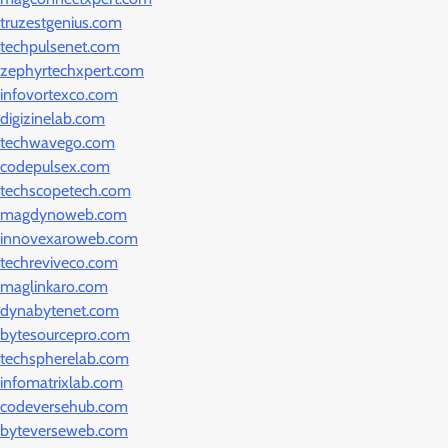
truzestgenius.com
techpulsenet.com
zephyrtechxpert.com
infovortexco.com
digizinelab.com
techwavego.com
codepulsex.com
techscopetech.com
magdynoweb.com
innovexaroweb.com
techreviveco.com
maglinkaro.com
dynabytenet.com
bytesourcepro.com
techspherelab.com
infomatrixlab.com
codeversehub.com
byteverseweb.com