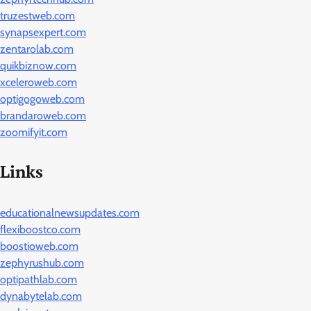
truzestweb.com
synapsexpert.com
zentarolab.com
quikbiznow.com
xceleroweb.com
optigogoweb.com
brandaroweb.com
zoomifyit.com
Links
educationalnewsupdates.com
flexiboostco.com
boostioweb.com
zephyrushub.com
optipathlab.com
dynabytelab.com