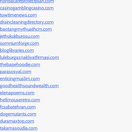
hondacareprotectplan.com
casinogamblingcasino.com
towtimenews.com
draincleaningdirectory.com
baotangmythuathcm.com
jethukukburosu.com
somniumforge.com
bloglibraries.com
luleburgaznakliyatfirmasi.com
thebapehoodie.com
parasosyal.com
enticingmuslim.com
goodhealthsoundwealth.com
elenapoems.com
hellmouseretro.com
fcsabatehran.com
dogemutants.com
duramaxtop.com
takamasoudia.com