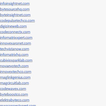
infoinsightnet.com
bytesourcehq.com
byteinsightnet.com
codepulsetechco.com
digizineweb.com
codeconnectx.com
infomatrixxpert.com
innovexaronet.com
techvistanow.com
infomatrixhq.com
cubixiosparklab.com
novaevotech.com
innovextechco.com
maglinkgenius.com
magcircuitlab.com
codewavex.com
byteboostco.com
elektrabyteco.com
magconnectxpert.com