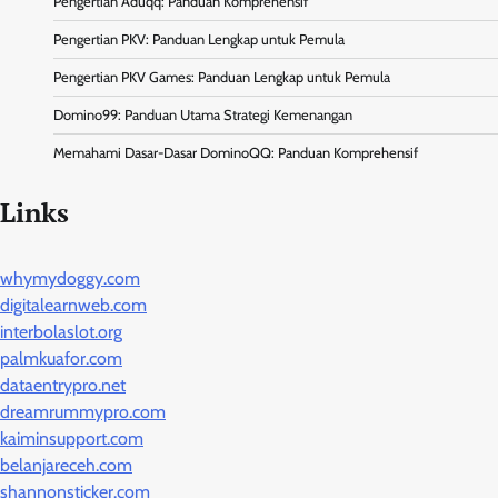
Pengertian Aduqq: Panduan Komprehensif
Pengertian PKV: Panduan Lengkap untuk Pemula
Pengertian PKV Games: Panduan Lengkap untuk Pemula
Domino99: Panduan Utama Strategi Kemenangan
Memahami Dasar-Dasar DominoQQ: Panduan Komprehensif
Links
whymydoggy.com
digitalearnweb.com
interbolaslot.org
palmkuafor.com
dataentrypro.net
dreamrummypro.com
kaiminsupport.com
belanjareceh.com
shannonsticker.com