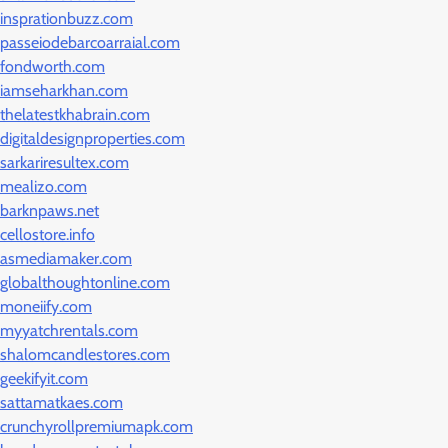
insprationbuzz.com
passeiodebarcoarraial.com
fondworth.com
iamseharkhan.com
thelatestkhabrain.com
digitaldesignproperties.com
sarkariresultex.com
mealizo.com
barknpaws.net
cellostore.info
asmediamaker.com
globalthoughtonline.com
moneiify.com
myyatchrentals.com
shalomcandlestores.com
geekifyit.com
sattamatkaes.com
crunchyrollpremiumapk.com