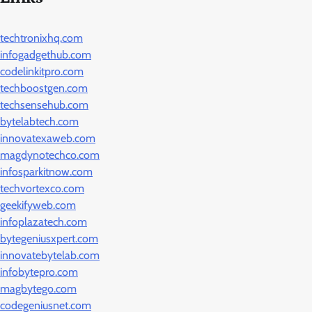
techtronixhq.com
infogadgethub.com
codelinkitpro.com
techboostgen.com
techsensehub.com
bytelabtech.com
innovatexaweb.com
magdynotechco.com
infosparkitnow.com
techvortexco.com
geekifyweb.com
infoplazatech.com
bytegeniusxpert.com
innovatebytelab.com
infobytepro.com
magbytego.com
codegeniusnet.com