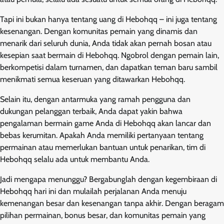
Tapi ini bukan hanya tentang uang di Hebohqq – ini juga tentang
kesenangan. Dengan komunitas pemain yang dinamis dan
menarik dari seluruh dunia, Anda tidak akan pernah bosan atau
kesepian saat bermain di Hebohqq. Ngobrol dengan pemain lain,
berkompetisi dalam turnamen, dan dapatkan teman baru sambil
menikmati semua keseruan yang ditawarkan Hebohqq.
Selain itu, dengan antarmuka yang ramah pengguna dan
dukungan pelanggan terbaik, Anda dapat yakin bahwa
pengalaman bermain game Anda di Hebohqq akan lancar dan
bebas kerumitan. Apakah Anda memiliki pertanyaan tentang
permainan atau memerlukan bantuan untuk penarikan, tim di
Hebohqq selalu ada untuk membantu Anda.
Jadi mengapa menunggu? Bergabunglah dengan kegembiraan di
Hebohqq hari ini dan mulailah perjalanan Anda menuju
kemenangan besar dan kesenangan tanpa akhir. Dengan beragam
pilihan permainan, bonus besar, dan komunitas pemain yang