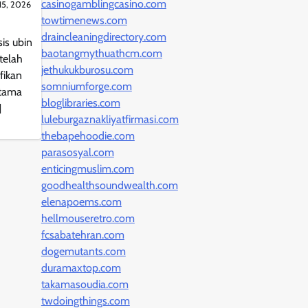
casinogamblingcasino.com
15, 2026
towtimenews.com
draincleaningdirectory.com
is ubin
baotangmythuathcm.com
telah
jethukukburosu.com
fikan
somniumforge.com
utama
bloglibraries.com
]
luleburgaznakliyatfirmasi.com
thebapehoodie.com
parasosyal.com
enticingmuslim.com
goodhealthsoundwealth.com
elenapoems.com
hellmouseretro.com
fcsabatehran.com
dogemutants.com
duramaxtop.com
takamasoudia.com
twdoingthings.com