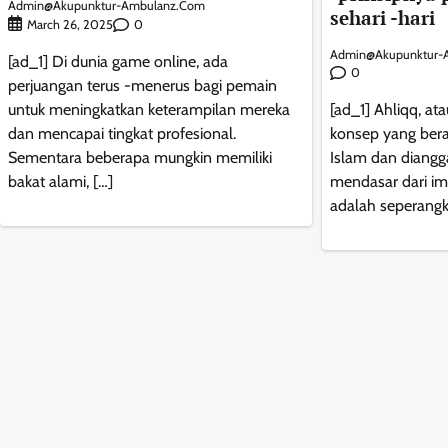
Admin@akupunktur-Ambulanz.com
sehari -hari
0
March 26, 2025
Admin@akupunktur-
[ad_1] Di dunia game online, ada
0
perjuangan terus -menerus bagi pemain
untuk meningkatkan keterampilan mereka
[ad_1] Ahliqq, ata
dan mencapai tingkat profesional.
konsep yang bera
Sementara beberapa mungkin memiliki
Islam dan diangg
bakat alami, […]
mendasar dari im
adalah seperangk