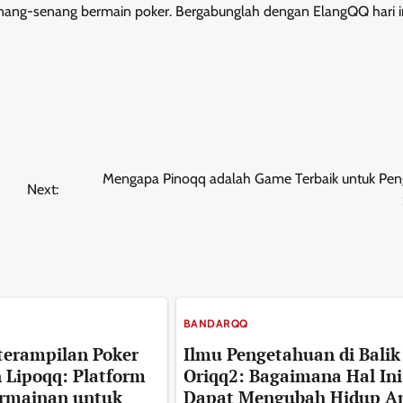
nang-senang bermain poker. Bergabunglah dengan ElangQQ hari i
Mengapa Pinoqq adalah Game Terbaik untuk Pe
Next:
BANDARQQ
terampilan Poker
Ilmu Pengetahuan di Balik
 Lipoqq: Platform
Oriqq2: Bagaimana Hal Ini
rmainan untuk
Dapat Mengubah Hidup A