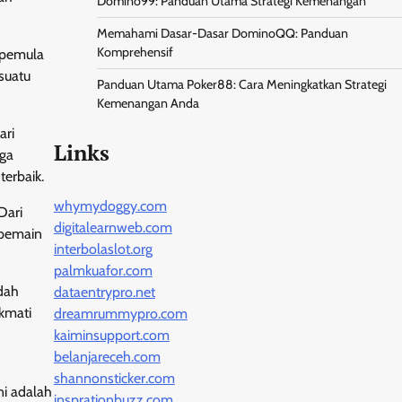
Domino99: Panduan Utama Strategi Kemenangan
Memahami Dasar-Dasar DominoQQ: Panduan
Komprehensif
 pemula
suatu
Panduan Utama Poker88: Cara Meningkatkan Strategi
Kemenangan Anda
ari
Links
uga
erbaik.
whymydoggy.com
Dari
digitalearnweb.com
 pemain
interbolaslot.org
palmkuafor.com
dah
dataentrypro.net
kmati
dreamrummypro.com
kaiminsupport.com
belanjareceh.com
shannonsticker.com
i adalah
insprationbuzz.com