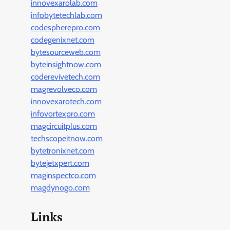
innovexarolab.com
infobytetechlab.com
codespherepro.com
codegenixnet.com
bytesourceweb.com
byteinsightnow.com
coderevivetech.com
magrevolveco.com
innovexarotech.com
infovortexpro.com
magcircuitplus.com
techscopeitnow.com
bytetronixnet.com
bytejetxpert.com
maginspectco.com
magdynogo.com
Links