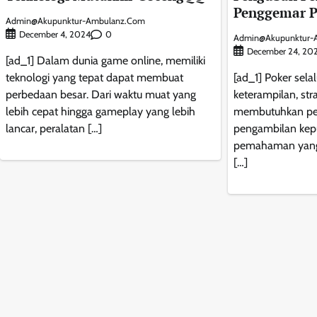
Penggemar P
Admin@akupunktur-Ambulanz.com
0
December 4, 2024
Admin@akupunktur-
December 24, 20
[ad_1] Dalam dunia game online, memiliki
teknologi yang tepat dapat membuat
[ad_1] Poker sel
perbedaan besar. Dari waktu muat yang
keterampilan, stra
lebih cepat hingga gameplay yang lebih
membutuhkan pem
lancar, peralatan […]
pengambilan kep
pemahaman yang 
[…]