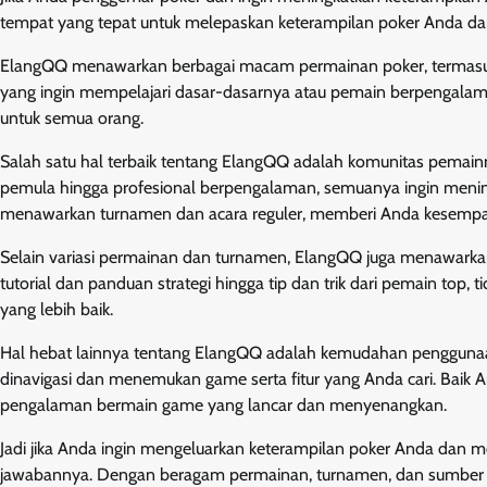
tempat yang tepat untuk melepaskan keterampilan poker Anda d
ElangQQ menawarkan berbagai macam permainan poker, termasuk
yang ingin mempelajari dasar-dasarnya atau pemain berpengalam
untuk semua orang.
Salah satu hal terbaik tentang ElangQQ adalah komunitas pemain
pemula hingga profesional berpengalaman, semuanya ingin menin
menawarkan turnamen dan acara reguler, memberi Anda kesempat
Selain variasi permainan dan turnamen, ElangQQ juga menawark
tutorial dan panduan strategi hingga tip dan trik dari pemain t
yang lebih baik.
Hal hebat lainnya tentang ElangQQ adalah kemudahan penggunaa
dinavigasi dan menemukan game serta fitur yang Anda cari. Baik 
pengalaman bermain game yang lancar dan menyenangkan.
Jadi jika Anda ingin mengeluarkan keterampilan poker Anda dan
jawabannya. Dengan beragam permainan, turnamen, dan sumber d