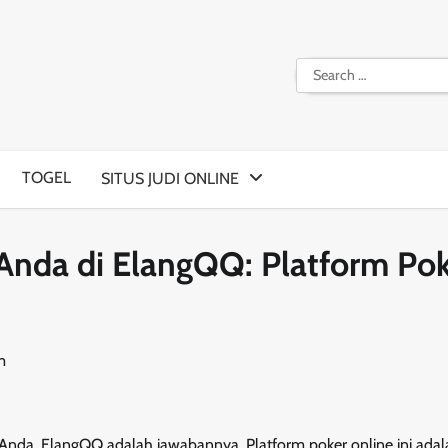
Search
for:
TOGEL
SITUS JUDI ONLINE
Anda di ElangQQ: Platform Pok
m
Anda, ElangQQ adalah jawabannya. Platform poker online ini adal