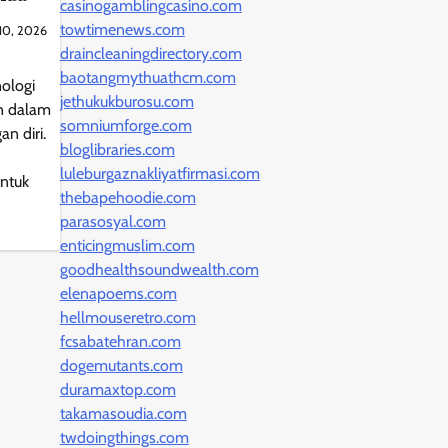
casinogamblingcasino.com
towtimenews.com
 10, 2026
draincleaningdirectory.com
baotangmythuathcm.com
ologi
jethukukburosu.com
n dalam
somniumforge.com
n diri.
bloglibraries.com
luleburgaznakliyatfirmasi.com
untuk
thebapehoodie.com
parasosyal.com
enticingmuslim.com
goodhealthsoundwealth.com
elenapoems.com
hellmouseretro.com
fcsabatehran.com
dogemutants.com
duramaxtop.com
takamasoudia.com
twdoingthings.com