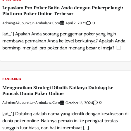
Lepaskan Pro Poker Batin Anda dengan Pokerpelangi:
Platform Poker Online Terbesar
Admin@akupunktur-Ambulanz.com
0
April 2, 2025
[ad_1] Apakah Anda seorang penggemar poker yang ingin
membawa permainan Anda ke level berikutnya? Apakah Anda
bermimpi menjadi pro poker dan menang besar di meja? […]
BANDARQQ
Menguraikan Strategi Dibalik Naiknya Datukqq ke
Puncak Dunia Poker Online
Admin@akupunktur-Ambulanz.com
0
October 16, 2024
[ad_1] Datukqq adalah nama yang identik dengan kesuksesan di
dunia poker online. Naiknya pemain ini ke peringkat teratas
sungguh luar biasa, dan hal ini membuat […]