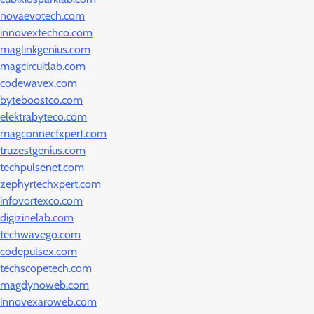
novaevotech.com
innovextechco.com
maglinkgenius.com
magcircuitlab.com
codewavex.com
byteboostco.com
elektrabyteco.com
magconnectxpert.com
truzestgenius.com
techpulsenet.com
zephyrtechxpert.com
infovortexco.com
digizinelab.com
techwavego.com
codepulsex.com
techscopetech.com
magdynoweb.com
innovexaroweb.com