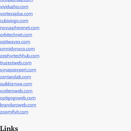
vividushq.com
vortexaplus.com
cubixiogo.com
novuspherenet.com
orbitechnet.com
optiwavex.com
omnidynoco.com
zephyrtechhub.com
truzestweb.com
synapsexpert.com
zentarolab.com
quikbiznow.com
xceleroweb.com
optigogoweb.com
brandaroweb.com
zoomifyit.com
Links