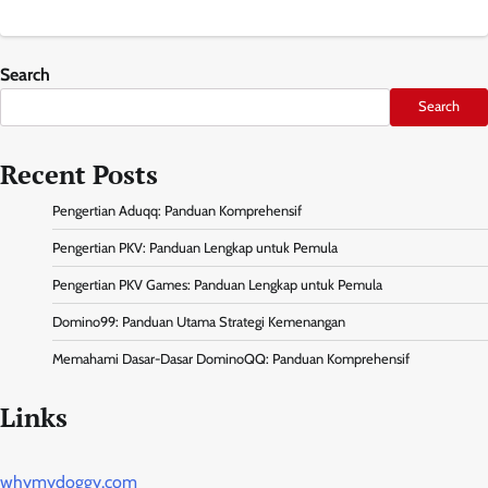
Search
Search
Recent Posts
Pengertian Aduqq: Panduan Komprehensif
Pengertian PKV: Panduan Lengkap untuk Pemula
Pengertian PKV Games: Panduan Lengkap untuk Pemula
Domino99: Panduan Utama Strategi Kemenangan
Memahami Dasar-Dasar DominoQQ: Panduan Komprehensif
Links
whymydoggy.com