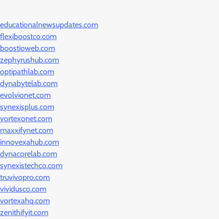
educationalnewsupdates.com
flexiboostco.com
boostioweb.com
zephyrushub.com
optipathlab.com
dynabytelab.com
evolvionet.com
synexisplus.com
vortexonet.com
maxxifynet.com
innovexahub.com
dynacorelab.com
synexistechco.com
truvivopro.com
vividusco.com
vortexahq.com
zenithifyit.com