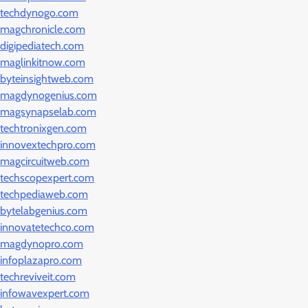
techdynogo.com
magchronicle.com
digipediatech.com
maglinkitnow.com
byteinsightweb.com
magdynogenius.com
magsynapselab.com
techtronixgen.com
innovextechpro.com
magcircuitweb.com
techscopexpert.com
techpediaweb.com
bytelabgenius.com
innovatetechco.com
magdynopro.com
infoplazapro.com
techreviveit.com
infowavexpert.com