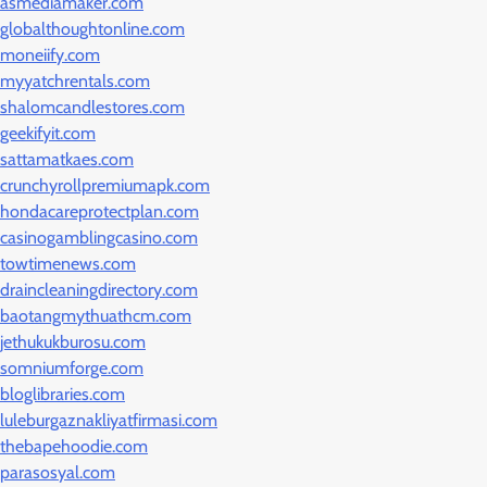
asmediamaker.com
globalthoughtonline.com
moneiify.com
myyatchrentals.com
shalomcandlestores.com
geekifyit.com
sattamatkaes.com
crunchyrollpremiumapk.com
hondacareprotectplan.com
casinogamblingcasino.com
towtimenews.com
draincleaningdirectory.com
baotangmythuathcm.com
jethukukburosu.com
somniumforge.com
bloglibraries.com
luleburgaznakliyatfirmasi.com
thebapehoodie.com
parasosyal.com