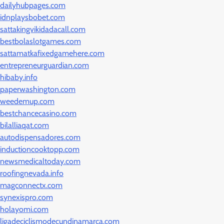
dailyhubpages.com
idnplaysbobet.com
sattakingvikidadacall.com
bestbolaslotgames.com
sattamatkafixedgamehere.com
entrepreneurguardian.com
hibaby.info
paperwashington.com
weedemup.com
bestchancecasino.com
bilalliaqat.com
autodispensadores.com
inductioncooktopp.com
newsmedicaltoday.com
roofingnevada.info
magconnectx.com
synexispro.com
holayomi.com
ligadeciclismodecundinamarca.com