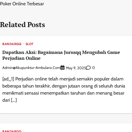
Poker Online Terbesar
Related Posts
BANDARQQ
SLOT
Dapatkan Aksi: Bagaimana Jurusqq Mengubah Game
Perjudian Online
Admin@akupunktur-Ambulanz.com
0
May 9, 2025
[ad_1] Perjudian online telah menjadi semakin populer dalam
beberapa tahun terakhir, dengan jutaan orang di seluruh dunia
menikmati sensasi menempatkan taruhan dan menang besar
dari […]
BANDARQQ