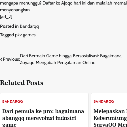
mengapa menunggu? Daftar ke Ajoqq hari ini dan mulailah memai
menyenangkan.
[ad_2]
Posted in
Bandarqq
Tagged
pkv games
Post
Dari Bermain Game hingga Bersosialisasi: Bagaimana
Previous:
Zoyaqq Mengubah Pengalaman Online
navigation
Related Posts
BANDARQQ
BANDARQQ
Dari pemula ke pro: bagaimana
Melepaskan 
abangqq merevolusi industri
Keberuntung
game
SuryaQQ Me