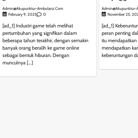
Admin@akupunktur-Ambulanz.com
Admin@akupunktur-
0
February 9, 2025
November 25, 20
[ad_1] Industri game telah melihat
[ad_1] Keberuntu
pertumbuhan yang signifikan dalam
peran penting da
beberapa tahun terakhir, dengan semakin
itu mendapatkan
banyak orang beralih ke game online
mendapatkan kart
sebagai bentuk hiburan. Dengan
keberuntungan d
munculnya […]