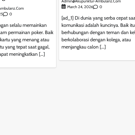
Admin@akupunktur-Ambulanz.com
0
March 24, 2026
Ambulanz.com
0
25
[ad_1] Di dunia yang serba cepat saat
ngan selalu memainkan
komunikasi adalah kuncinya. Baik itu
lam permainan poker. Baik
berhubungan dengan teman dan kel
 kartu yang menang atau
berkolaborasi dengan kolega, atau
u yang tepat saat gagal,
menjangkau calon […]
apat meningkatkan […]