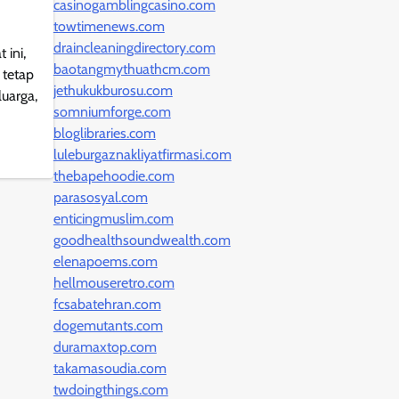
casinogamblingcasino.com
towtimenews.com
draincleaningdirectory.com
 ini,
baotangmythuathcm.com
 tetap
jethukukburosu.com
uarga,
somniumforge.com
bloglibraries.com
luleburgaznakliyatfirmasi.com
thebapehoodie.com
parasosyal.com
enticingmuslim.com
goodhealthsoundwealth.com
elenapoems.com
hellmouseretro.com
fcsabatehran.com
dogemutants.com
duramaxtop.com
takamasoudia.com
twdoingthings.com