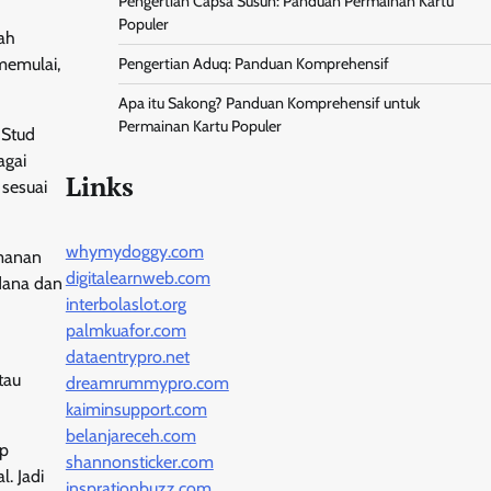
Pengertian Capsa Susun: Panduan Permainan Kartu
Populer
ah
memulai,
Pengertian Aduq: Panduan Komprehensif
Apa itu Sakong? Panduan Komprehensif untuk
Permainan Kartu Populer
 Stud
agai
Links
sesuai
whymydoggy.com
amanan
digitalearnweb.com
dana dan
interbolaslot.org
palmkuafor.com
dataentrypro.net
tau
dreamrummypro.com
kaiminsupport.com
belanjareceh.com
ap
shannonsticker.com
. Jadi
insprationbuzz.com