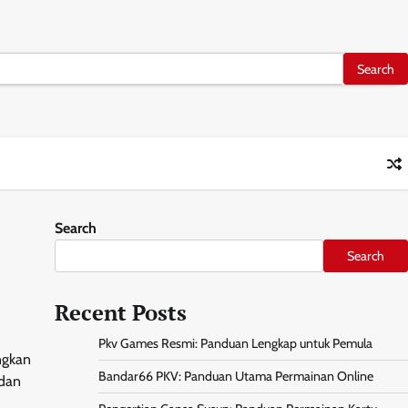
Search
Search
Recent Posts
Pkv Games Resmi: Panduan Lengkap untuk Pemula
ngkan
Bandar66 PKV: Panduan Utama Permainan Online
 dan