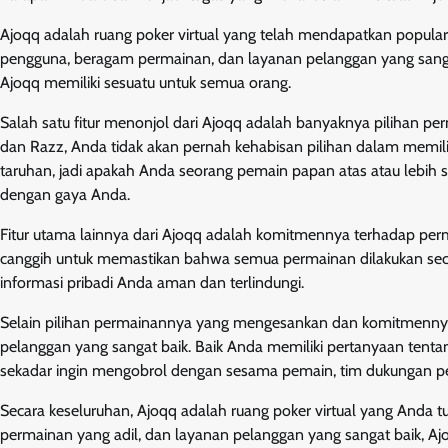
Ajoqq adalah ruang poker virtual yang telah mendapatkan popula
pengguna, beragam permainan, dan layanan pelanggan yang sanga
Ajoqq memiliki sesuatu untuk semua orang.
Salah satu fitur menonjol dari Ajoqq adalah banyaknya pilihan 
dan Razz, Anda tidak akan pernah kehabisan pilihan dalam memil
taruhan, jadi apakah Anda seorang pemain papan atas atau lebih
dengan gaya Anda.
Fitur utama lainnya dari Ajoqq adalah komitmennya terhadap pe
canggih untuk memastikan bahwa semua permainan dilakukan seca
informasi pribadi Anda aman dan terlindungi.
Selain pilihan permainannya yang mengesankan dan komitmennya
pelanggan yang sangat baik. Baik Anda memiliki pertanyaan tenta
sekadar ingin mengobrol dengan sesama pemain, tim dukungan p
Secara keseluruhan, Ajoqq adalah ruang poker virtual yang And
permainan yang adil, dan layanan pelanggan yang sangat baik, Aj